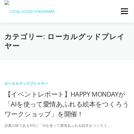
コ
ン
メニュー
テ
ン
ツ
へ
カテゴリー:
ローカルグッドプレイ
ス
ヤー
キ
ッ
プ
ローカルグッドプレイヤー
【イベントレポート】HAPPY MONDAYが
「AIを使って愛情あふれる絵本をつくろう
ワークショップ」を開催！
読書の秋である9月に「AIを使って愛情あふれる絵本をつくろう …