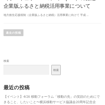
企業版ふるさと納税活用事業について
地方創生応援税制（企業版ふるさと納税）活用事業に向けて 平成 …
投
稿
過去の投稿
ナ
ビ
ゲ
ー
検索
シ
ョ
検索
ン
最近の投稿
【イベント】4/26 移動フォーラム「移動の先」の笑顔のためにで
きること、したいこと〜横浜移動サービス協議会20周年記念企