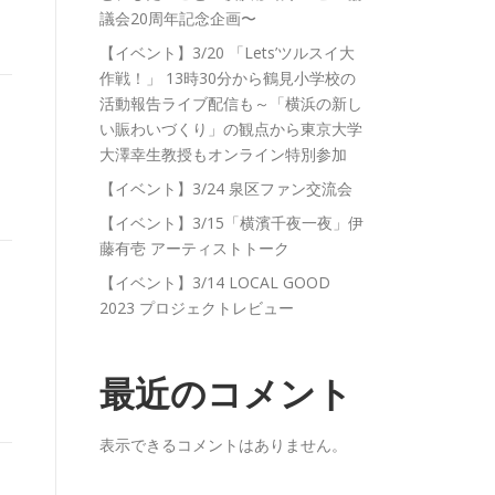
議会20周年記念企画〜
【イベント】3/20 「Lets’ツルスイ大
作戦！」 13時30分から鶴見小学校の
活動報告ライブ配信も～「横浜の新し
い賑わいづくり」の観点から東京大学
大澤幸生教授もオンライン特別参加
【イベント】3/24 泉区ファン交流会
【イベント】3/15「横濱千夜一夜」伊
藤有壱 アーティストトーク
【イベント】3/14 LOCAL GOOD
2023 プロジェクトレビュー
最近のコメント
表示できるコメントはありません。