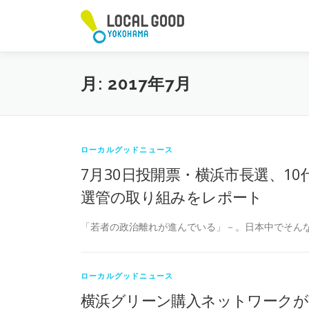
コ
ン
テ
ン
ツ
月:
2017年7月
へ
ス
キ
ッ
プ
ローカルグッドニュース
7月30日投開票・横浜市長選、1
選管の取り組みをレポート
「若者の政治離れが進んでいる」－。日本中でそんな
ローカルグッドニュース
横浜グリーン購入ネットワークが、