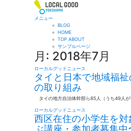
コ
ン
テ
メニュー
ン
BLOG
ツ
HOME
へ
TOP ABOUT
ス
サンプルページ
月:
2018年7月
キ
ッ
プ
ローカルグッドニュース
タイと日本で地域福祉
の取り組み
タイの地方自治体幹部ら85人（うち49人が市
ローカルグッドニュース
西区在住の小学生を対
ぶ講座・参加者募集中