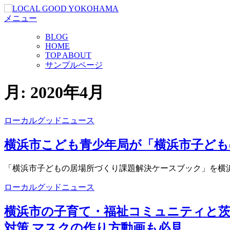
コ
メニュー
ン
テ
BLOG
ン
HOME
ツ
TOP ABOUT
へ
サンプルページ
ス
キ
月:
2020年4月
ッ
プ
ローカルグッドニュース
横浜市こども青少年局が「横浜市子ども
「横浜市子どもの居場所づくり課題解決ケースブック」を横浜
ローカルグッドニュース
横浜市の子育て・福祉コミュニティと
対策 マスクの作り方動画も必見