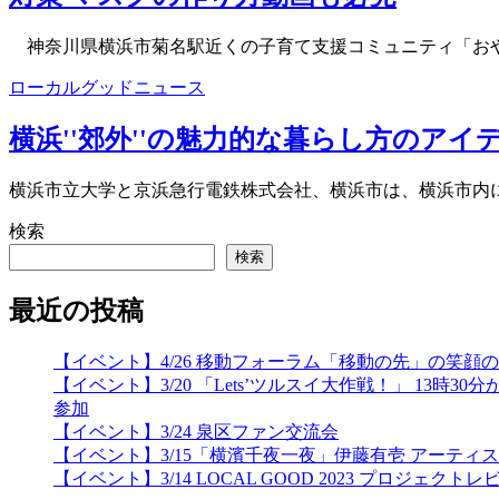
神奈川県横浜市菊名駅近くの子育て支援コミュニティ「おや
ローカルグッドニュース
横浜''郊外''の魅力的な暮らし方のア
横浜市立大学と京浜急行電鉄株式会社、横浜市は、横浜市内に
検索
検索
最近の投稿
【イベント】4/26 移動フォーラム「移動の先」の笑
【イベント】3/20 「Lets’ツルスイ大作戦！」 
参加
【イベント】3/24 泉区ファン交流会
【イベント】3/15「横濱千夜一夜」伊藤有壱 アーティ
【イベント】3/14 LOCAL GOOD 2023 プロジェクトレ