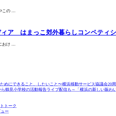
この …
イディア はまっこ郊外暮らしコンペティシ
おけ …
顔のためにできること、したいこと〜横浜移動サービス協議会20
13時30分から鶴見小学校の活動報告ライブ配信も～「横浜の新しい
ストトーク
ビュー