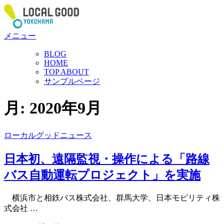
コ
ン
テ
メニュー
ン
ツ
BLOG
へ
HOME
ス
TOP ABOUT
サンプルページ
キ
ッ
プ
月:
2020年9月
ローカルグッドニュース
日本初、遠隔監視・操作による「路線
バス自動運転プロジェクト」を実施
横浜市と相鉄バス株式会社、群馬大学、日本モビリティ株
式会社 …