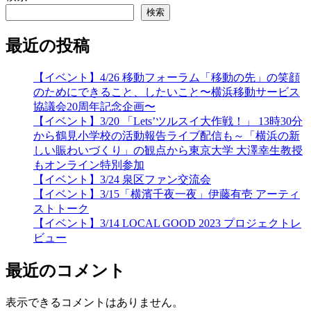
稿
検索
ナ
最近の投稿
ビ
ゲ
【イベント】4/26 移動フォーラム「移動の先」の笑顔
のためにできること、したいこと〜横浜移動サービス
ー
協議会20周年記念企画〜
シ
【イベント】3/20 「Lets’ツルスイ大作戦！」 13時30分
から鶴見小学校の活動報告ライブ配信も～「横浜の新
ョ
しい賑わいづくり」の観点から東京大学 大澤幸生教授
ン
もオンライン特別参加
【イベント】3/24 泉区ファン交流会
【イベント】3/15「横濱千夜一夜」伊藤有壱 アーティ
ストトーク
【イベント】3/14 LOCAL GOOD 2023 プロジェクトレ
ビュー
最近のコメント
表示できるコメントはありません。