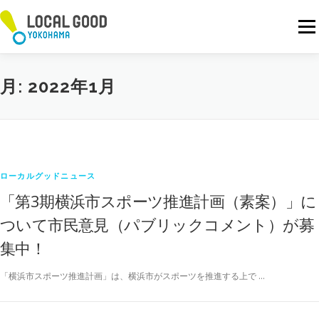
コ
ン
メニ
テ
ン
ツ
へ
月:
2022年1月
ス
キ
ッ
プ
ローカルグッドニュース
「第3期横浜市スポーツ推進計画（素案）」に
ついて市民意見（パブリックコメント）が募
集中！
「横浜市スポーツ推進計画」は、横浜市がスポーツを推進する上で …