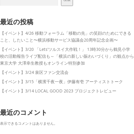
ョ
ン
最近の投稿
【イベント】4/26 移動フォーラム「移動の先」の笑顔のためにできる
こと、したいこと〜横浜移動サービス協議会20周年記念企画〜
【イベント】3/20 「Lets’ツルスイ大作戦！」 13時30分から鶴見小学
校の活動報告ライブ配信も～「横浜の新しい賑わいづくり」の観点から
東京大学 大澤幸生教授もオンライン特別参加
【イベント】3/24 泉区ファン交流会
【イベント】3/15「横濱千夜一夜」伊藤有壱 アーティストトーク
【イベント】3/14 LOCAL GOOD 2023 プロジェクトレビュー
最近のコメント
表示できるコメントはありません。