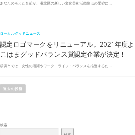
あなたの考えた名前が、港北区の新しい文化芸術活動拠点の愛称に …
ローカルグッドニュース
認定ロゴマークをリニューアル。2021年度よ
こはまグッドバランス賞認定企業が決定！
横浜市では、女性の活躍やワーク・ライフ・バランスを推進するた …
投
稿
過去の投稿
ナ
ビ
ゲ
ー
検索
シ
検索