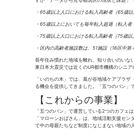
・65歳以上人口における転入高齢者（65歳
・65歳以上においても毎年転入超過（転入者
・75歳以上人口における転入高齢者（75歳
・区内の高齢者施設数は、51施設（18区中第４
長年住み慣れた地域を離れ、知り合いのいない
東日本大震災では近くのUR都市機構のシニア
「いのちの木」では、葛が谷地域ケアプラザ
る機会を提供してきました。「五つのパン」
【これからの事業】
「五つのパン」で運営している2つのカフェ
「マローンおばさん」は、地域活動支援センタ
て中の母親たちなど制度になじまない地域の