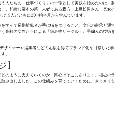
集う人たちの「仕事づくり」の一環として実践を始めたのは、
校」。和綴じ製本の第一人者である親方・上島松男さん・長女
た9人とともに2014年4月から学んでいます。
技を学んで長期離職者が手に職をつけること。文化の継承と通
集う高齢の女性たちによる「編み物サークル」。手編みの技術
れデザイナーや編集者などの応援を得てブランド化を目指した
ます。
ジ】
でどのように支えていくのか、関心はそこにあります。福祉の
に踏み出しました。この仕組みを育てていくために、さまざま