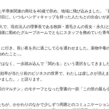
いた半導体関連の商社を40歳で辞め、地域に飛び込みました。
節目に、いつもハンディキャップを持った人たちとの出会いが
人で、現在法人の理事長である牧師・鹿毛さんの長女・永久(と
職後に勤めたグループホームでともにスタッフを務めていた青
」に行き、長い夜を共に過ごして心を通わせました。薬物中毒
始めたこと…。
ではなく、一歩踏み込んで「関わる」という選択をしてきまし
、効率が当たり前のビジネスの世界で、わたしは虚しさが消え
いました。」と語ります。
屋のマルチン」のモチーフとなった聖書の一節「この世の最も
たちが、かかわりのなかで少しずつ周囲とのコミュニケーショ