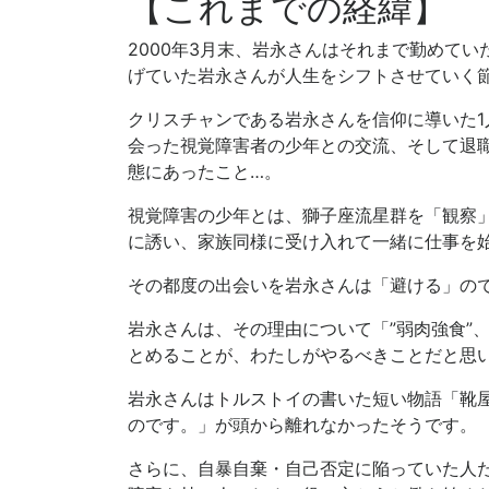
【これまでの経緯】
2000年3月末、岩永さんはそれまで勤めて
げていた岩永さんが人生をシフトさせていく
クリスチャンである岩永さんを信仰に導いた1
会った視覚障害者の少年との交流、そして退
態にあったこと…。
視覚障害の少年とは、獅子座流星群を「観察
に誘い、家族同様に受け入れて一緒に仕事を
その都度の出会いを岩永さんは「避ける」の
岩永さんは、その理由について「”弱肉強食”
とめることが、わたしがやるべきことだと思
岩永さんはトルストイの書いた短い物語「靴
のです。」が頭から離れなかったそうです。
さらに、自暴自棄・自己否定に陥っていた人