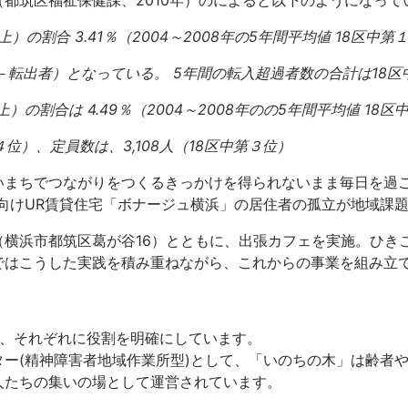
以上）の割合
3.41％（2004～2008年の5年間平均値 18区中
－転出者）となっている。
5年間の転入超過者数の合計は18区
以上）の割合は
4.49％（2004～2008年のの5年間平均値 18
位）、定員数は、3,108人（18区中第３位）
まちでつながりをつくるきっかけを得られないまま毎日を過ごし
向けUR賃貸住宅「ボナージュ横浜」の居住者の孤立が地域課
（横浜市都筑区葛が谷16）とともに、出張カフェを実施。ひき
ではこうした実践を積み重ねながら、これからの事業を組み立
は、それぞれに役割を明確にしています。
ー(精神障害者地域作業所型)として、「いのちの木」は齢者
人たちの集いの場として運営されています。