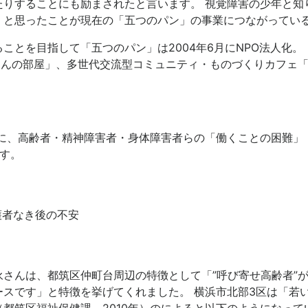
たりすることにも励まされたと言います。 視覚障害の少年と知
」と思ったことが現在の「五つのパン」の事業につながってい
ことを目指して「五つのパン」は2004年6月にNPO法人化
さんの部屋」、多世代交流型コミュニティ・ものづくりカフェ
点に、高齢者・精神障害者・身体障害者らの「働くことの困難
す。
護者なき後の不安
さんは、都筑区仲町台周辺の特徴として「”呼び寄せ高齢者”
スです」と特徴を挙げてくれました。 横浜市北部3区は「若
都筑区福祉保健課、2010年）のによると以下のようになって