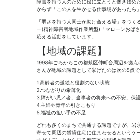
障害を持つ人のために役に立とうと働き始め
からず「この人を生かせる仕事場があったら
「弱さを持つ人同士が助け合える場」をつくる
ー(精神障害者地域作業所型)「マローンおば
応える活動をしています。
【地域の課題】
1998年ごろからこの都筑区仲町台周辺を拠
さんが地域の課題として挙げたのは次の5点で
1.高齢者の孤独と役割のない状態
2.つながりの希薄化
3.障がい児／者、当事者の将来への不安、保
4.主婦や青年の引きこもり
5.福祉の担い手の不足
どれも多くのまちで共通する課題ですが、岩永
寄せて周辺の賃貸住宅に住まわせるというケー
すが「データから見る都筑区の現状と課題」（