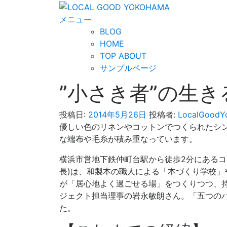
コ
ン
メニュー
テ
BLOG
ン
HOME
ツ
TOP ABOUT
へ
サンプルページ
ス
”小さき者”の生
キ
ッ
投稿日:
2014年5月26日
投稿者:
LocalGoodY
プ
優しい色のリネンやコットンでつくられたシ
な端布や毛糸が積み重なっています。
横浜市営地下鉄仲町台駅から徒歩2分にあるコ
長)は、和製本の職人による「本づくり学校
が「居心地よく過ごせる場」をつくりつつ、
ジェクト担当理事の岩永敏朗さん。「五つの
た。