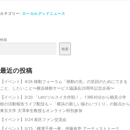
カテゴリー:
ローカルグッドニュース
検索
検索
最近の投稿
【イベント】4/26 移動フォーラム「移動の先」の笑顔のためにできる
こと、したいこと〜横浜移動サービス協議会20周年記念企画〜
【イベント】3/20 「Lets’ツルスイ大作戦！」 13時30分から鶴見小学
校の活動報告ライブ配信も～「横浜の新しい賑わいづくり」の観点から
東京大学 大澤幸生教授もオンライン特別参加
【イベント】3/24 泉区ファン交流会
【イベント】3/15「横濱千夜一夜」伊藤有壱 アーティストトーク