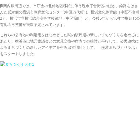
JR関内駅周辺では、市庁舎の北仲地区移転に伴う現市庁舎街区のほか、線路をはさ
んだ反対側の横浜市教育文化センター(中区万代町1)、横浜文化体育館（中区不老町
2）、横浜市立横浜総合高等学校跡地（中区翁町）と、今後5年から10年で取組む公
有地の再整備が複数予定されています。
これらの公有地の利活用をはじめとした関内駅周辺の新しいまちづくりを進めるに
あたり、横浜市は地元協議会との意見交換や庁内での検討と平行して、公民連携に
よるまちづくりの新しいアイデアを生み出す｢場｣として、「横濱まちづくりラボ」
をスタートしました。