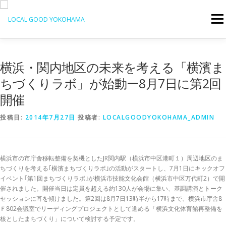
コ
ン
メニ
テ
ン
ツ
へ
横浜・関内地区の未来を考える「横濱ま
ス
キ
ちづくりラボ」が始動ー8月7日に第2回
ッ
プ
開催
投稿日:
2014年7月27日
投稿者:
LOCALGOODYOKOHAMA_ADMIN
横浜市の市庁舎移転整備を契機としたJR関内駅（横浜市中区港町１）周辺地区のま
ちづくりを考える｢横濱まちづくりラボ｣の活動がスタートし、7月1日にキックオフ
イベント｢第1回まちづくりラボ｣が横浜市技能文化会館（横浜市中区万代町2）で開
催されました。開催当日は定員を超える約130人が会場に集い、基調講演とトーク
セッションに耳を傾けました。第2回は8月7日13時半から17時まで、横浜市庁舎8
Ｆ802会議室でリーディングプロジェクトとして進める「横浜文化体育館再整備を
核としたまちづくり」について検討する予定です。