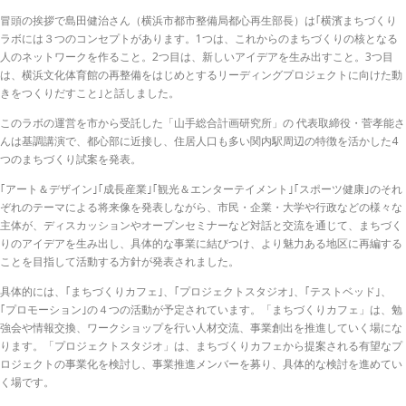
冒頭の挨拶で島田健治さん（横浜市都市整備局都心再生部長）は｢横濱まちづくり
ラボには３つのコンセプトがあります。1つは、これからのまちづくりの核となる
人のネットワークを作ること。2つ目は、新しいアイデアを生み出すこと。3つ目
は、横浜文化体育館の再整備をはじめとするリーディングプロジェクトに向けた動
きをつくりだすこと｣と話しました。
このラボの運営を市から受託した「山手総合計画研究所」の 代表取締役・菅孝能さ
んは基調講演で、都心部に近接し、住居人口も多い関内駅周辺の特徴を活かした4
つのまちづくり試案を発表。
｢アート＆デザイン｣｢成長産業｣｢観光＆エンターテイメント｣｢スポーツ健康｣のそれ
ぞれのテーマによる将来像を発表しながら、市民・企業・大学や行政などの様々な
主体が、ディスカッションやオープンセミナーなど対話と交流を通じて、まちづく
りのアイデアを生み出し、具体的な事業に結びつけ、より魅力ある地区に再編する
ことを目指して活動する方針が発表されました。
具体的には、｢まちづくりカフェ｣、｢プロジェクトスタジオ｣、｢テストベッド｣、
｢プロモーション｣の４つの活動が予定されています。「まちづくりカフェ」は、勉
強会や情報交換、ワークショップを行い人材交流、事業創出を推進していく場にな
ります。「プロジェクトスタジオ」は、まちづくりカフェから提案される有望なプ
ロジェクトの事業化を検討し、事業推進メンバーを募り、具体的な検討を進めてい
く場です。