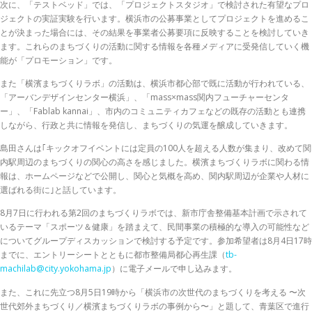
次に、「テストベッド」では、「プロジェクトスタジオ」で検討された有望なプロ
ジェクトの実証実験を行います。横浜市の公募事業としてプロジェクトを進めるこ
とが決まった場合には、その結果を事業者公募要項に反映することを検討していき
ます。これらのまちづくりの活動に関する情報を各種メディアに受発信していく機
能が「プロモーション」です。
また「横濱まちづくりラボ」の活動は、横浜市都心部で既に活動が行われている、
「アーバンデザインセンター横浜」、「mass×mass関内フューチャーセンタ
ー」、「Fablab kannai」、市内のコミュニティカフェなどの既存の活動とも連携
しながら、行政と共に情報を発信し、まちづくりの気運を醸成していきます。
島田さんは｢キックオフイベントには定員の100人を超える人数が集まり、改めて関
内駅周辺のまちづくりの関心の高さを感じました。横濱まちづくりラボに関わる情
報は、ホームページなどで公開し、関心と気概を高め、関内駅周辺が企業や人材に
選ばれる街に｣と話しています。
8月7日に行われる第2回のまちづくりラボでは、新市庁舎整備基本計画で示されて
いるテーマ「スポーツ＆健康」を踏まえて、民間事業の積極的な導入の可能性など
についてグループディスカッションで検討する予定です。参加希望者は8月4日17時
までに、エントリーシートとともに都市整備局都心再生課（
tb-
machilab@city.yokohama.jp
）に電子メールで申し込みます。
また、これに先立つ8月5日19時から「横浜市の次世代のまちづくりを考える 〜次
世代郊外まちづくり／横濱まちづくりラボの事例から〜」と題して、青葉区で進行