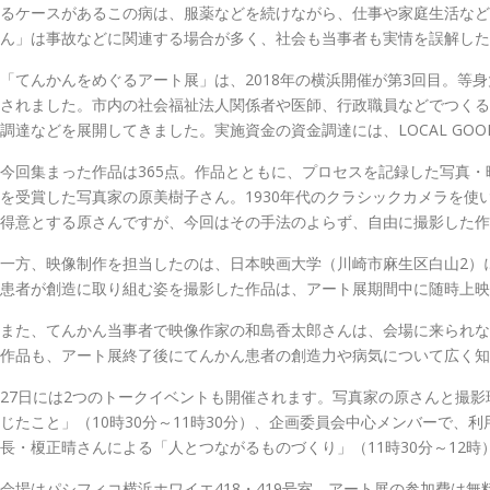
るケースがあるこの病は、服薬などを続けながら、仕事や家庭生活など
ん」は事故などに関連する場合が多く、社会も当事者も実情を誤解した
「てんかんをめぐるアート展」は、2018年の横浜開催が第3回目。
されました。市内の社会福祉法人関係者や医師、行政職員などでつくる企
調達などを展開してきました。実施資金の資金調達には、LOCAL GOO
今回集まった作品は365点。作品とともに、プロセスを記録した写真・
を受賞した写真家の原美樹子さん。1930年代のクラシックカメラを
得意とする原さんですが、今回はその手法のよらず、自由に撮影した作
一方、映像制作を担当したのは、日本映画大学（川崎市麻生区白山2）
患者が創造に取り組む姿を撮影した作品は、アート展期間中に随時上映
また、てんかん当事者で映像作家の和島香太郎さんは、会場に来られな
作品も、アート展終了後にてんかん患者の創造力や病気について広く知
27日には2つのトークイベントも開催されます。写真家の原さんと撮
じたこと」（10時30分～11時30分）、企画委員会中心メンバーで
長・榎正晴さんによる「人とつながるものづくり」（11時30分～12時
会場はパシフィコ横浜ホワイエ418・419号室。アート展の参加費は無料