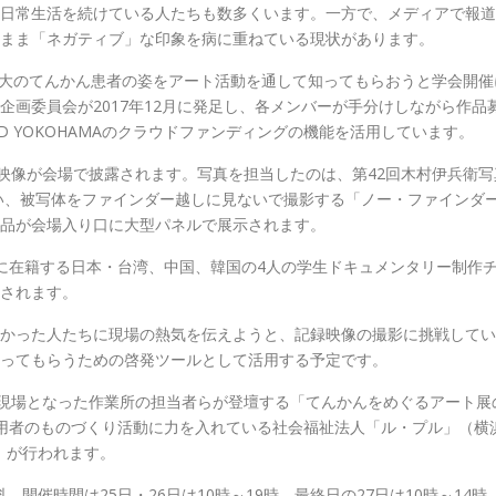
日常生活を続けている人たちも数多くいます。一方で、メディアで報道
まま「ネガティブ」な印象を病に重ねている現状があります。
等身大のてんかん患者の姿をアート活動を通して知ってもらおうと学会開
画委員会が2017年12月に発足し、各メンバーが手分けしながら作品
D YOKOHAMAのクラウドファンディングの機能を活用しています。
映像が会場で披露されます。写真を担当したのは、第42回木村伊兵衛写真
使い、被写体をファインダー越しに見ないで撮影する「ノー・ファインダ
品が会場入り口に大型パネルで展示されます。
に在籍する日本・台湾、中国、韓国の4人の学生ドキュメンタリー制作
されます。
かった人たちに現場の熱気を伝えようと、記録映像の撮影に挑戦してい
ってもらうための啓発ツールとして活用する予定です。
影現場となった作業所の担当者らが登壇する「てんかんをめぐるアート展
、利用者のものづくり活動に力を入れている社会福祉法人「ル・プル」（横
）が行われます。
。開催時間は25日・26日は10時～19時、最終日の27日は10時～14