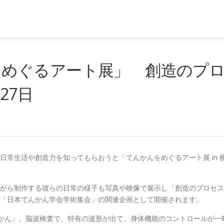
をめぐるアート展」 創造のプ
〜27日
常生活や創造力を知ってもらおうと「てんかんをめぐるアート展 in 横
がら制作する彼らの日常の様子も写真や映像で展示し「創造のプロセス
「日本てんかん学会学術集会」の関連企画として開催されます。
てんかん」。脳波検査で、特有の波形が出て、身体機能のコントロールが