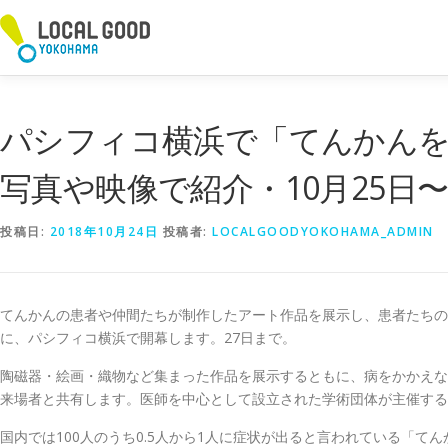
コ
ン
テ
ン
ツ
へ
パシフィコ横浜で「てんかん
ス
キ
写真や映像で紹介・10月25日
ッ
プ
投稿日:
2018年10月24日
投稿者:
LOCALGOODYOKOHAMA_ADMIN
てんかんの患者や仲間たちが制作したアート作品を展示し、患者たちの日
に、パシフィコ横浜で開幕します。27日まで。
陶磁器・絵画・織物など集まった作品を展示するともに、病をかかえな
来場者と共有します。医師を中心として設立された学術団体が主催する
国内では100人のうち0.5人から1人に症状が出ると言われている「