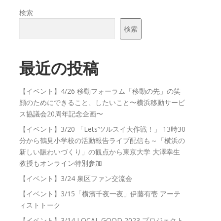
検索
検索
最近の投稿
【イベント】4/26 移動フォーラム「移動の先」の笑
顔のためにできること、したいこと〜横浜移動サービ
ス協議会20周年記念企画〜
【イベント】3/20 「Lets’ツルスイ大作戦！」 13時30
分から鶴見小学校の活動報告ライブ配信も～「横浜の
新しい賑わいづくり」の観点から東京大学 大澤幸生
教授もオンライン特別参加
【イベント】3/24 泉区ファン交流会
【イベント】3/15「横濱千夜一夜」伊藤有壱 アーテ
ィストトーク
【イベント】3/14 LOCAL GOOD 2023 プロジェクト