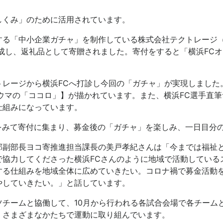
しくみ」のために活用されています。
する「中小企業ガチャ」を制作している株式会社テクトレージ
成し、返礼品として寄贈されました。寄付をすると「横浜FC
トレージから横浜FCへ打診し今回の「ガチャ」が実現しました
ウマの「ココロ」】が描かれています。また、横浜FC選手直
仕組みになっています。
稿をみて寄付に集まり、募金後の「ガチャ」を楽しみ、一日目分
部副部長ヨコ寄推進担当課長の美戸孝紀さんは「今までは福祉
で協力してくださった横浜FCさんのように地域で活動している
する仕組みを地域全体に広めていきたい。コロナ禍で募金活動
やしていきたい。」と話しています。
ツチームと協働して、10月から行われる各試合会場で各チーム
、さまざまなかたちで運動に取り組んでいます。