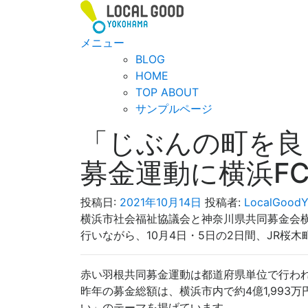
コ
ン
テ
メニュー
ン
BLOG
ツ
HOME
へ
TOP ABOUT
ス
サンプルページ
キ
「じぶんの町を良
ッ
プ
募金運動に横浜F
投稿日:
2021年10月14日
投稿者:
LocalGood
横浜市社会福祉協議会と神奈川県共同募金会横
行いながら、10月4日・5日の2日間、JR桜
赤い羽根共同募金運動は都道府県単位で行わ
昨年の募金総額は、横浜市内で約4億1,993
い」のテーマを掲げています。