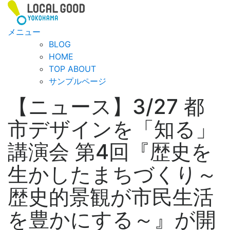
コ
ン
テ
メニュー
ン
BLOG
ツ
HOME
へ
TOP ABOUT
ス
サンプルページ
キ
【ニュース】3/27 都
ッ
プ
市デザインを「知る」
講演会 第4回『歴史を
生かしたまちづくり～
歴史的景観が市民生活
を豊かにする～』が開