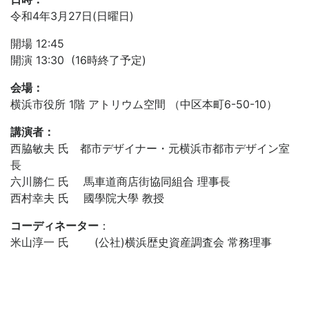
令和4年3月27日(日曜日)
開場 12:45
開演 13:30 (16時終了予定)
会場：
横浜市役所 1階 アトリウム空間 （中区本町6-50-10）
講演者：
西脇敏夫 氏 都市デザイナー・元横浜市都市デザイン室
長
六川勝仁 氏 馬車道商店街協同組合 理事長
西村幸夫 氏 國學院大學 教授
コーディネーター
：
米山淳一 氏 (公社)横浜歴史資産調査会 常務理事