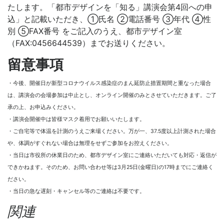
たします。「都市デザインを「知る」講演会第4回への申
込」と記載いただき、①氏名 ②電話番号 ③年代 ④性
別 ⑤FAX番号 をご記入のうえ、都市デザイン室
（FAX:0456644539）までお送りください。
留意事項
・今後、開催日が新型コロナウイルス感染症のまん延防止措置期間と重なった場合
は、講演会の会場参加は中止とし、オンライン開催のみとさせていただきます。ご了
承の上、お申込みください。
・講演会開催中は皆様マスク着用でお願いいたします。
・ご自宅等で体温を計測のうえご来場ください。万が一、37.5度以上計測された場合
や、体調がすぐれない場合は無理をせずご参加をお控えください。
・当日は市役所の休業日のため、都市デザイン室にご連絡いただいても対応・返信が
できかねます。そのため、お問い合わせ等は3月25日(金曜日)の17時までにご連絡く
ださい。
・当日の急な遅刻・キャンセル等のご連絡は不要です。
関連