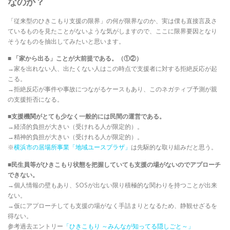
なのか？
「従来型のひきこもり支援の限界」の何が限界なのか、実は僕も直接言及さ
ているものを見たことがないような気がしますので、ここに限界要因となり
そうなものを抽出してみたいと思います。
■ 「家から出る」ことが大前提である。（①②）
→家を出れない人、出たくない人はこの時点で支援者に対する拒絶反応が起
こる。
→拒絶反応が事件や事故につながるケースもあり、このネガティブ予測が親
の支援拒否になる。
■支援機関がとても少なく一般的には民間の運営である。
→経済的負担が大きい（受けれる人が限定的）。
→精神的負担が大きい（受けれる人が限定的）。
※
横浜市の居場所事業「地域ユースプラザ」
は先駆的な取り組みだと思う。
■民生員等がひきこもり状態を把握していても支援の場がないのでアプローチ
できない。
→個人情報の壁もあり、SOSが出ない限り積極的な関わりを持つことが出来
ない。
→仮にアプローチしても支援の場がなく手詰まりとなるため、静観せざるを
得ない。
参考過去エントリー
「ひきこもり ～みんなが知ってる隠しごと～」