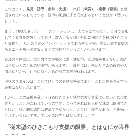
これはよく、
発見→誘導→参加（支援）→出口（就労）→定着（職場）
と整
理されているものですが、誘導の形態に①と②があるというと分かり易いで
しょう。
ま た、地域若者サポート・ステーションは、①でも②でもなく、自分で参加
してくる方を対象としており、対人不安が強く外出に困難さを持つひきこも
り支援と、 サポステのメインターゲットである対人不安が少ない就労意欲の
あるニート層への支援がまるで別物だということがわかります。
参加の形態には、③自力で支援機関に通う通所型。④環境を変えないと動き
出せない人のための宿泊型があります。一般的には、生活リズムの改善や人
慣れなどから、仕事に就くための就労支援が行われます。
現状のスタイルは、これでひとつの有効な手法であり、これ自体を否定する
必要はないと思います。
しかし、この支援を受けられるひきこもり状態の方が非常に少ないために限
界ということが言われているのです。言ってみれば個人的な課題は解決でき
たけど、社会的な課題は解決できなかった。ここに「限界がある」と指摘が
されているわけです。ではその限界とはなんでしょう？
「従来型のひきこもり支援の限界」とはなにが限界