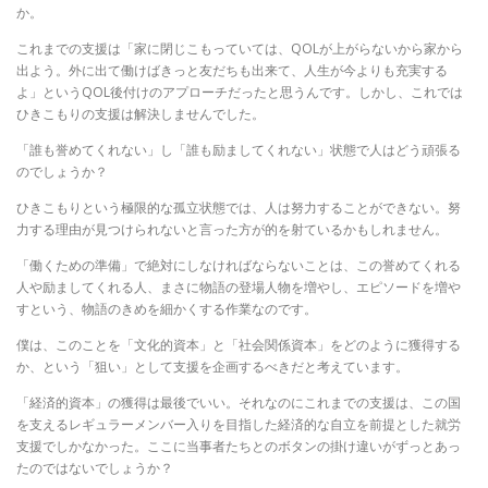
か。
これまでの支援は「家に閉じこもっていては、QOLが上がらないから家から
出よう。外に出て働けばきっと友だちも出来て、人生が今よりも充実する
よ」というQOL後付けのアプローチだったと思うんです。しかし、これでは
ひきこもりの支援は解決しませんでした。
「誰も誉めてくれない」し「誰も励ましてくれない」状態で人はどう頑張る
のでしょうか？
ひきこもりという極限的な孤立状態では、人は努力することができない。努
力する理由が見つけられないと言った方が的を射ているかもしれません。
「働くための準備」で絶対にしなければならないことは、この誉めてくれる
人や励ましてくれる人、まさに物語の登場人物を増やし、エピソードを増や
すという、物語のきめを細かくする作業なのです。
僕は、このことを「文化的資本」と「社会関係資本」をどのように獲得する
か、という「狙い」として支援を企画するべきだと考えています。
「経済的資本」の獲得は最後でいい。それなのにこれまでの支援は、この国
を支えるレギュラーメンバー入りを目指した経済的な自立を前提とした就労
支援でしかなかった。ここに当事者たちとのボタンの掛け違いがずっとあっ
たのではないでしょうか？