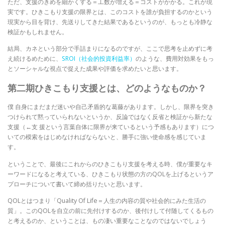
ただ、支援のきめを細かくする＝工数が増える＝コストがかかる。これが現
実です。ひきこもり支援の限界とは、このコストを誰が負担するのかという
現実から目を背け、先送りしてきた結果であるというのが、もっとも冷静な
検証かもしれません。
結局、カネという部分で手詰まりになるのですが、ここで思考を止めずに考
え続けるめために、
SROI（社会的投資利益率）
のような、費用対効果をもっ
とソーシャルな視点で捉えた成果や評価を求めたいと思います。
第二期ひきこもり支援とは、どのようなものか？
僕 自身にまだまだ迷いや自己矛盾的な葛藤があります。しかし、限界を突き
つけられて黙っていられないというか、反論ではなく反省と検証から新たな
支援（←支 援という言葉自体に限界が来ているという予感もあります）につ
いての模索をはじめなければならないと、勝手に強い使命感を感じていま
す。
ということで、最後にこれからのひきこもり支援を考える時、僕が重要なキ
ーワードになると考えている、ひきこもり状態の方のQOLを上げるというア
プローチについて書いて締め括りたいと思います。
QOLとはつまり「Quality Of Life＝人生の内容の質や社会的にみた生活の
質」。このQOLを自立の前に先付けするのか、後付けして付随してくるもの
と考えるのか、ということは、もの凄い重要なことなのではないでしょう