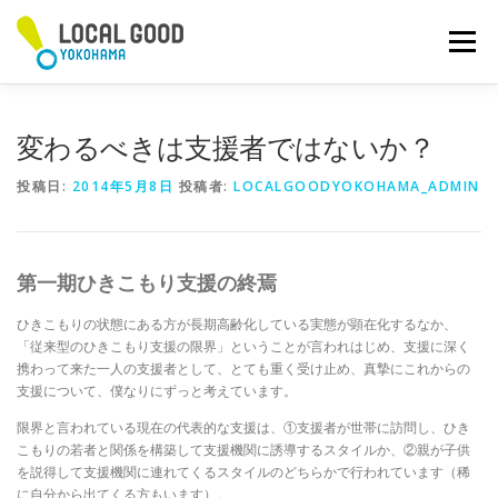
コ
ン
メニュー
テ
ン
ツ
へ
変わるべきは支援者ではないか？
ス
キ
投稿日:
2014年5月8日
投稿者:
LOCALGOODYOKOHAMA_ADMIN
ッ
プ
第一期ひきこもり支援の終焉
ひきこもりの状態にある方が長期高齢化している実態が顕在化するなか、
「従来型のひきこもり支援の限界」ということが言われはじめ、支援に深く
携わって来た一人の支援者として、とても重く受け止め、真摯にこれからの
支援について、僕なりにずっと考えています。
限界と言われている現在の代表的な支援は、①支援者が世帯に訪問し、ひき
こもりの若者と関係を構築して支援機関に誘導するスタイルか、②親が子供
を説得して支援機関に連れてくるスタイルのどちらかで行われています（稀
に自分から出てくる方もいます）。