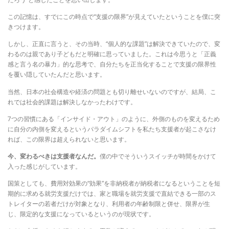
この記憶は、すでにこの時点で“支援の限界”が見えていたということを僕に突
きつけます。
しかし、正直に言うと、その当時、“個人的な課題”は解決できていたので、変
わるのは親であり子どもだと明確に思っていました。これは今思うと「正義
感と言う名の暴力」的な思考で、自分たちを正当化することで支援の限界性
を覆い隠していたんだと思います。
当然、日本の社会構造や経済の問題とも切り離せいないのですが、結局、こ
れでは社会的課題は解決しなかったわけです。
7つの習慣にある「インサイド・アウト」のように、外側のものを変えるため
に自分の内側を変えるというパラダイムシフトを私たち支援者が起こさなけ
れば、この限界は超えられないと思います。
今、変わるべきは支援者なんだ。
僕の中でそういうスイッチが時間をかけて
入った感じがしています。
国策としても、費用対効果の“効果”を非納税者が納税者になるということを短
期的に求める就労支援だけでは、家と職場を就労支援で直結できる一部のス
トレイターの若者だけが対象となり、利用者の年齢制限と併せ、限界が生
じ、限定的な支援になっているというのが現状です。