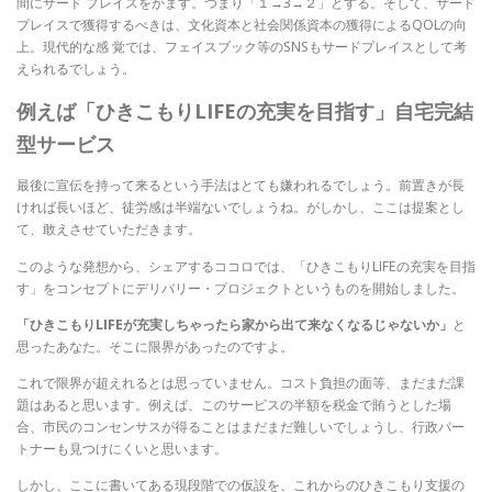
間にサード プレイスをかます。つまり「１→3→２」とする。そして、サード
プレイスで獲得するべきは、文化資本と社会関係資本の獲得によるQOLの向
上。現代的な感 覚では、フェイスブック等のSNSもサードプレイスとして考
えられるでしょう。
例えば「ひきこもりLIFEの充実を目指す」自宅完結
型サービス
最後に宣伝を持って来るという手法はとても嫌われるでしょう。前置きが長
ければ長いほど、徒労感は半端ないでしょうね。がしかし、ここは提案とし
て、敢えさせていただきます。
このような発想から、シェアするココロでは、「ひきこもりLIFEの充実を目指
す」をコンセプトにデリバリー・プロジェクトというものを開始しました。
「ひきこもりLIFEが充実しちゃったら家から出て来なくなるじゃないか」
と
思ったあなた。そこに限界があったのですよ。
これで限界が超えれるとは思っていません。コスト負担の面等、まだまだ課
題はあると思います。例えば、このサービスの半額を税金で賄うとした場
合、市民のコンセンサスが得ることはまだまだ難しいでしょうし、行政パー
トナーも見つけにくいと思います。
しかし、ここに書いてある現段階での仮設を、これからのひきこもり支援の