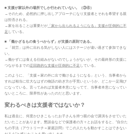
■ 支援が家以外の場所でしか行われていない。（③④）
→そのため、必然的に押し出しアプローチになり支援者とそれを希望する親
は拒否される。
→家を出ることは重要だが
「家から出られるようになる」支援が圧倒的に不
足
している。
■ 「働かざるもの食うべからず」が支援の原則である。
→「就労」は外に出れる気がしない人にはステージが違い過ぎて参加できな
い。
→働かずには食える仕組みがないのでしょうがないが、その最終形の支援に
つながるまでの
迂回路的な支援が圧倒的に不足
している。
このように、「支援＝家の外に出で働けるようになる」という、当事者から
すれば相当に壮大なはずの物語の紡ぎ方が手荒いというか、どこか一足飛び
になっている。言ってみれば支援者本意になってて、当事者本意になってい
ないところに、限界性があったのだと思います。
変わるべきは支援者ではないか？
私は過去に、何度かひきこもったお子さんを持つ親の会で講演をさせていた
だいたことがあります。懇談会などで保護者の方々とお話をすると、“自分た
ちの手法（アウトリーチ＝家庭訪問）でこの人たちを動かすことはできない
だろう”と感じたことを思い出します。