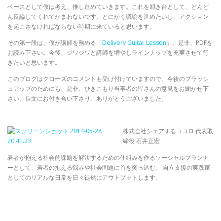
ベースとして僕は考え、推し進めていきます。これを叩き台として、どんど
ん反論してくれてかまわないです。とにかく議論を進めたいし、アクション
を起こさなければならない時期に来ていると思います。
その第一段は、僕が講師を務める「
Delivery Guitar Lesson
」。是非、PDFを
お読み下さい。今後、ジワジワと講師を増やしラインナップを充実させて行
きたいと思います。
このブログはクローズのコメントも受け付けていますので、今後のブラッシ
ュアップのためにも、是非、ひきこもり当事者の皆さんの意見をお聞かせ下
さい。長文にお付き合い下さり、ありがとうございました。
株式会社シェアするココロ 代表取
締役 石井正宏
若者が抱える社会的課題を解決するための仕組みを作るソーシャルプランナ
ーとして、若者の抱える悩みや社会問題に首を突っ込む。 自立支援の実践家
としてのリアルな日常を日々徒然にアウトプットします。