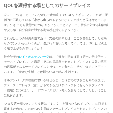
QOLを獲得する場としてのサードプレイス
家 の中でひきこもっていながら一定程度までQOLを上げること。これが、圧
倒的に不足している「家から出られるようになる」支援だと僕は考えていま
す。ひき こもり状態の方のQOLが上がることによって、社会に対する期待感
や安心感、自分自身に対する期待感を持てるようになる。
これがひとつの解決の道であり、支援の限界とは、ここを無視していた結果
なのではないかというのが、僕が行き着いた考えです。では、QOLはどのよ
う場で上がるのでしょうか？
社会学者の
レイ・オルデンバーグ
は、「都市生活者は家（第一の居場所＝フ
ァーストプレイス）と職場（第二の居場所＝セカンドプレイス）以外の第三
の居場所であるサードプレイスを持つことで豊かな生活ができる」と言って
います。「豊かな生活」とは即ちQOLの高い生活です。
オルデンバーグの理論に思いを馳せると、これまでのひきこもりの支援は、
ファーストプレイス（家）からできるだけダイレクトにセカンドプレイス
（職場）につなげ、サードプレイスという考えを蔑ろにしていたということ
に気付きます。
つ まり第一期ひきこもり支援は「１→２」を狙ったものでした。この限界を
超えるための、これからの支援はファーストプレイスとセカンドプレイスの