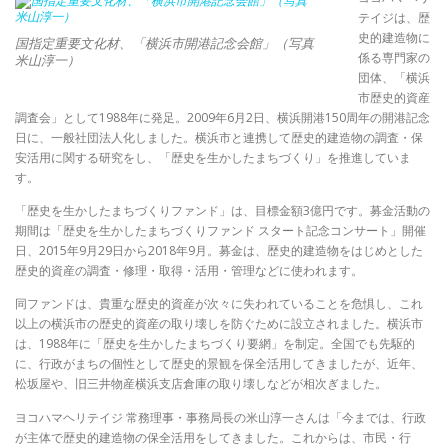
テイジは、歴
史的建造物に
国指定重要文化材、「横浜市開港記念会館」（写真
係る専門家の
米山淳一）
団体、「横浜
市歴史的資産
調査会」として1988年に発足。2009年6月2日、横浜開港150周年の開港記念
日に、一般社団法人化しました。横浜市と連携して歴史的建造物の調査・保
安活用に関する研究をし、「歴史を生かしたまちづくり」を推進していま
す。
「歴史を生かしたまちづくりファンド」は、目標金額3億円です。募金活動の
期間は「歴史を生かしたまちづくりファンド スタート記念コンサート」開催
日、2015年9月29日から2018年9月。募金は、歴史的建造物をはじめとした
歴史的資産の調査・修理・取得・活用・管理などに使われます。
同ファンドは、貴重な歴史的資産が次々に失われていることを危惧し、これ
以上の横浜市の歴史的資産の取り壊しを防ぐために設立されました。横浜市
は、1988年に「歴史を生かしたまちづくり要網」を制定。全国でも先駆的
に、行政がまちの個性として歴史的景観を保全活用してきましたが、近年、
松坂屋や、旧三井物産横浜支店倉庫の取り壊しなどが相次ぎました。
ヨコハマヘリテイジ 常務理事・事務局長の米山淳一さんは「今までは、行政
が主体で歴史的建造物の保全活用をしてきました。これからは、市民・行