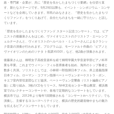
政・専門家・企業が、共に『歴史を生かしたまちづくり要網』を仕切り直
す、新たなステージです。9月29日以降も、イベント・シンポジウム・コンサ
ートなどを企画していきます。市民のみなさまと、『歴史を生かしたまちづ
くりファンド』をつくりあげて、自分たちのまちを一緒に守りたい」と話し
ています。
「歴史を生かしたまちづくりファンド スタート記念コンサート」では、ピア
ニストの後藤泉さんをはじめ、ヴァイオリニストのクリストフ・エーレンフ
ェルナーさんと、ヴィオリストのヘルベルト・ミュラーさんによるクラシッ
ク音楽の演奏が行われます。プログラムは、モーツァルト作曲の「ピアノと
ヴァイオリンのためのソナタ ト長調 KV301」など、他2曲が演奏されます。
後藤泉さんは、桐明女子高校音楽科を経て桐明学園大学音楽学部ピアノ科卒
業を卒業。これまでウィーン・フィル首席奏者を始め、海外のトップ奏者と
数多く共演。ソリストとしては、小林研一郎指揮日本フィル、井上道義指揮
日本フィル、ローマン・コフマン指揮ベートーヴェンオーケストラ・ボン、
キエフ室内管弦楽団などと協演。ベートーヴェン交響曲（リスト編曲ピアノ
版）に取り組み、3枚のCDをリリース。NHK文化センター青山教室、横浜教
室でのレクチャーコンサートや、各地で定期的なコンサートをしています。
横浜市では、2012年より毎年1回開催される「コンサートinヘリテイジ」でも
演奏し、主催するヨコハマヘリテイジと、横浜の歴史的建造物やまちの魅力
を伝えるピアノコンサートをしています。