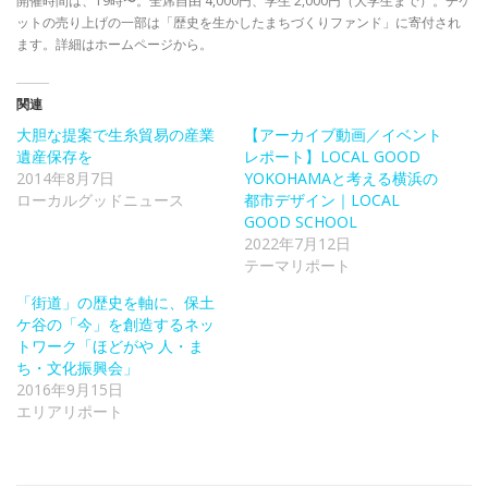
開催時間は、19時〜。全席自由 4,000円、学生 2,000円（大学生まで）。チケ
ットの売り上げの一部は「歴史を生かしたまちづくりファンド」に寄付され
ます。詳細はホームページから。
関連
大胆な提案で生糸貿易の産業
【アーカイブ動画／イベント
遺産保存を
レポート】LOCAL GOOD
2014年8月7日
YOKOHAMAと考える横浜の
ローカルグッドニュース
都市デザイン｜LOCAL
GOOD SCHOOL
2022年7月12日
テーマリポート
「街道」の歴史を軸に、保土
ケ谷の「今」を創造するネッ
トワーク「ほどがや 人・ま
ち・文化振興会」
2016年9月15日
エリアリポート