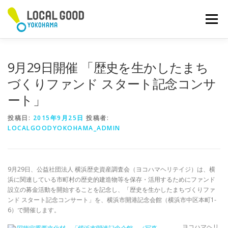
コ
ン
メニュー
テ
ン
ツ
へ
9月29日開催 「歴史を生かしたまち
ス
キ
づくりファンド スタート記念コンサ
ッ
ート」
プ
投稿日:
2015年9月25日
投稿者:
LOCALGOODYOKOHAMA_ADMIN
9月29日、公益社団法人 横浜歴史資産調査会（ヨコハマヘリテイジ）は、横
浜に関連している市町村の歴史的建造物等を保存・活用するためにファンド
設立の募金活動を開始することを記念し、「歴史を生かしたまちづくりファ
ンド スタート記念コンサート」を、横浜市開港記念会館（横浜市中区本町1-
6）で開催します。
ヨコハマヘリ