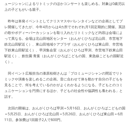
ュージシャンによるリトミックのほかコンサートも楽しめる。対象は0歳児以
上の子どもがいる親子。
昨年は単発イベントとしてクリスマスやバレンタインなどの企画としてプ
レ開催してきたが、今年4月からは4カ所でそれぞれ月1回定期的に開催。英語
の歌やボディーパーカッションを取り入れたリトミックなど内容は会場によ
って異なる。会場は北山田地区センター（おんがくひろば北山田、市営地下
鉄北山田駅近く）、東山田地域ケアプラザ（おんがくひろば東山田、市営地
下鉄東山田駅近く）、早渕集会室（おんがくひろば早渕、市営地下鉄東山田
駅近く）、創生園 青葉（おんがくひろばこどもの国、東急線こどもの国駅近
く）。
同イベント広報担当の漆原桂樹さんは「プロミュージシャンの間近でリト
ミックや演奏を楽しめるこの企画。音に合わせて体を動かす自分の子どもを
見ることで、何を考えているのかがよくわかるようになる。子どもとのコミ
ュニケーションを円滑にするほか、子どもの社会性や協調性も養われる」と
話す。
次回の開催は、おんがくひろば早渕＝5月16日、おんがくひろばこどもの国
＝5月25日、おんがくひろば北山田＝5月26日、おんがくひろば東山田＝6月
11日。参加費は1回親子2人で800円。