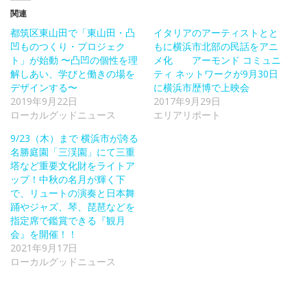
関連
都筑区東山田で「東山田・凸
イタリアのアーティストとと
凹ものつくり・プロジェク
もに横浜市北部の民話をアニ
ト」が始動 〜凸凹の個性を理
メ化 アーモンド コミュニ
解しあい、学びと働きの場を
ティ ネットワークが9月30日
デザインする〜
に横浜市歴博で上映会
2019年9月22日
2017年9月29日
ローカルグッドニュース
エリアリポート
9/23（木）まで 横浜市が誇る
名勝庭園「三渓園」にて三重
塔など重要文化財をライトア
ップ！中秋の名月が輝く下
で、リュートの演奏と日本舞
踊やジャズ、琴、琵琶などを
指定席で鑑賞できる『観月
会』を開催！！
2021年9月17日
ローカルグッドニュース