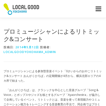
コ
ン
メニュー
テ
ン
ツ
へ
プロミュージシャンによるリトミッ
ス
キ
ク&コンサート
ッ
プ
投稿日:
2014年5月12日
投稿者:
LOCALGOODYOKOHAMA_ADMIN
プロミュージシャンによる参加型音楽イベント「0さいからのおやこリトミッ
ク&コンサート おんがくひろば」の定期開催が4月から、横浜北部エリアの4
カ所で始まった。
「おんがくひろば」は、クラシックを中心とした音楽グループ「Song &
Voice」とポップスやジャズを核とするグループ「Ayaorchestra」が協力し
て企画しているイベント。リトミックとは、音楽を使って表現能力やコミュ
ニケーション能力をトレーニングする音楽教育の手法で、同企画ではプロミ