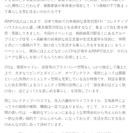
った属性にこだわらず、複数家族や単身者が混在して、1つ屋根の下で集まっ
て暮らしを営む住まいのかたちです
同NPO法人はこれまで、日本で初めての本格的な多世代型CH「コレクティブ
ハウスかんかん森」(東京都荒川区)などを企画するなど、集まって住む形を研
究・実践してきました。今回のイベントは、相鉄線星川駅近くにあるグルー
プリビング住宅（＝高齢者の自発的な自立支援や生活支援等を目的に、仲間
と共に一つ屋根の下で、助け合って生活する暮らし方をする住まい）をリノ
ベーションし、横浜にほとんどなかったCHを計画する同NPO法人が、そのユ
ニークな暮らしを知ってもらうために企画しました。
CHは、寝室やトイレ、浴室等のプライバシー空間をしっかり独立して備えた
上で、大きなリビングとダイニング、オープンテラス、場所によっては農園
といった共用のコミュニティ空間も充実している点が特徴です。対話を重視
した自主管理によるコミュニティ空間の活用によって「居住者がほどよく助
け合い、ほどよく1人を楽しめる暮らし」を目指しています。
同じコレクティブハウスでも、住人の趣向やライフスタイル、立地条件によ
ってその規模や種類、機能は一定ではありません。そこで、コミュニティ空
間の使い方は、一般的なマンションにあるような管理会社から与えられた画
一的な分厚い規約で「がんじがらめ」になっておらず、生活を共にする住人
のみんなが話し合って決めています。