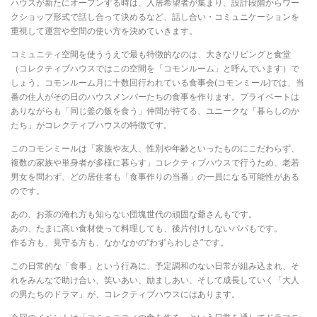
ハウスが新たにオープンする時は、入居希望者が集まり、設計段階からワー
クショップ形式で話し合って決めるなど、話し合い・コミュニケーションを
重視して運営や空間の使い方を決めていきます。
コミュニティ空間を使ううえで最も特徴的なのは、大きなリビングと食堂
（コレクティブハウスではこの空間を「コモンルーム」と呼んでいます）で
しょう。コモンルーム月に十数回行われている食事会(コモンミール)では、当
番の住人がその日のハウスメンバーたちの食事を作ります。プライベートは
ありながらも「同じ釜の飯を食う」仲間が持てる、ユニークな「暮らしのか
たち」がコレクティブハウスの特徴です。
このコモンミールは「家族や友人、性別や年齢といったものにこだわらず、
複数の家族や単身者が多様に暮らす」コレクティブハウスで行うため、老若
男女を問わず、どの居住者も「食事作りの当番」の一員になる可能性がある
のです。
あの、お茶の淹れ方も知らない団塊世代の頑固な爺さんもです。
あの、たまに高い食材使って料理しても、後片付けしないパパもです。
作る方も、見守る方も、なかなかの“わずらわしさ”です。
この日常的な「食事」という行為に、予定調和のない日常が組み込まれ、そ
れをみんなで助け合い、笑いあい、励ましあい、そして成長していく「大人
の男たちのドラマ」が、コレクティブハウスにはあります。