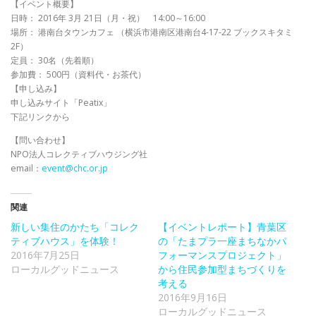
【イベント概要】
日時： 2016年 3月 21日（月・祝） 14:00～16:00
場所： 港南台タウンカフェ （横浜市港南区港南台4-17-22 ブックスキタミ
2F）
定員： 30名（先着順）
参加費： 500円（資料代・お茶代）
【申し込み】
申し込みサイト「Peatix」
下記リンクから
【問い合わせ】
NPO法人コレクティブハウジング社
email：
event@chc.or.jp
関連
新しい集住のかたち「コレク
【イベントレポート】青葉区
ティブハウス」を体験！
の「たまプラ一座まちなかパ
2016年7月25日
フォーマンスプロジェクト」
ローカルグッドニュース
から住民参加型まちづくりを
考える
2016年9月16日
ローカルグッドニュース