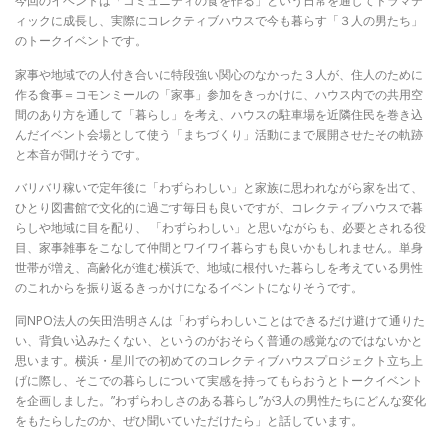
今回のイベントは「コミュニティの食を作る」という日常を通してドラマテ
ィックに成長し、実際にコレクティブハウスで今も暮らす「３人の男たち」
のトークイベントです。
家事や地域での人付き合いに特段強い関心のなかった３人が、住人のために
作る食事＝コモンミールの「家事」参加をきっかけに、ハウス内での共用空
間のあり方を通して「暮らし」を考え、ハウスの駐車場を近隣住民を巻き込
んだイベント会場として使う「まちづくり」活動にまで展開させたその軌跡
と本音が聞けそうです。
バリバリ稼いで定年後に「わずらわしい」と家族に思われながら家を出て、
ひとり図書館で文化的に過ごす毎日も良いですが、コレクティブハウスで暮
らしや地域に目を配り、 「わずらわしい」と思いながらも、必要とされる役
目、家事雑事をこなして仲間とワイワイ暮らすも良いかもしれません。単身
世帯が増え、高齢化が進む横浜で、地域に根付いた暮らしを考えている男性
のこれからを振り返るきっかけになるイベントになりそうです。
同NPO法人の矢田浩明さんは「わずらわしいことはできるだけ避けて通りた
い、背負い込みたくない、というのがおそらく普通の感覚なのではないかと
思います。横浜・星川での初めてのコレクティブハウスプロジェクト立ち上
げに際し、そこでの暮らしについて実感を持ってもらおうとトークイベント
を企画しました。”わずらわしさのある暮らし”が3人の男性たちにどんな変化
をもたらしたのか、ぜひ聞いていただけたら」と話しています。