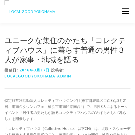
コ
ン
メニュー
テ
ン
ツ
へ
ユニークな集住のかたち「コレクテ
ス
キ
ィブハウス」に暮らす普通の男性３
ッ
プ
人が家事・地域を語る
投稿日:
2016年3月17日
投稿者:
LOCALGOODYOKOHAMA_ADMIN
特定非営利活動法人コレクティブハウジング社(東京都豊島区目白3)は3月21
日、港南台タウンカフェ（横浜市港南区港南台4）で、男性3人によるトーク
イベント「居住者の男たちが語るコレクティブハウスの“わずらわしい”暮ら
し」を開催します。
「コレクティブハウス（Collective House、以下CH)」は、北欧・スウェーデ
ンを発祥とする集住形式のこと。家族や友人といった関係、性別や年齢とい