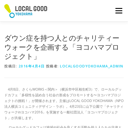
コ
ン
メニュー
テ
ン
ツ
へ
ダウン症を持つ人とのチャリティー
ス
キ
ウォークを企画する「ヨコハマプロ
ッ
ジェクト」
プ
投稿日:
2016年4月4日
投稿者:
LOCALGOODYOKOHAMA_ADMIN
4月8日、さくらWORKS＜関内＞（横浜市中区相生町3）で、ローカルグッ
ドカフェ「多様性を認め合う社会の形成をプロモートする〜ヨコハマプロジ
ェクトの挑戦！」が開催されます。主催はLOCAL GOOD YOKOHAMA（NPO
法人横浜コミュニティデザイン・ラボ）。4月23日に山下公園で「チャリティ
ウォークinヨコハマ2016」を実施する一般社団法人「ヨコハマプロジェク
ト」が共催します。
ローカルグッドカフェは地域や社会を良くする活動を担う人たちが主体と