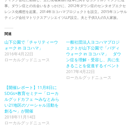
事。ダウン症との出会いをきっかけに、2012年ダウン症のセンタオブエクセ
レンス化構想を起案。2014年ヨコハマプロジェクトを設立。2015年コンサル
ティング会社マトリクスアソシエイツLLP設立。夫と子供3人の5人家族。
関連
山下公園で「チャリティーウ
一般社団法人ヨコハマプロジ
ォーク in ヨコハマ」
ェクトが山下公園で「バディ
2016年4月22日
ウォーク in ヨコハマ」 ダウ
ローカルグッドニュース
ン症を理解・受容し、共に生
きることを促進するイベント
2017年4月22日
ローカルグッドニュース
【開催レポート】11月8日に
SDGs×教育セミナー「ローカ
ルグッドカフェ 〜みなとみら
い21地区のソーシャル活動を
創る〜」が開催
2018年11月14日
ローカルグッドニュース