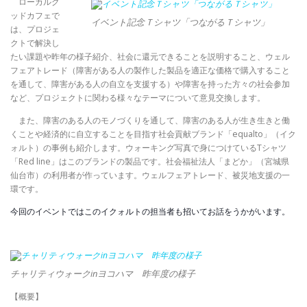
ローカルグ
ッドカフェで
イベント記念Ｔシャツ「つながるＴシャツ」
は、プロジェ
クトで解決し
たい課題や昨年の様子紹介、社会に還元できることを説明すること、ウェル
フェアトレード（障害がある人の製作した製品を適正な価格で購入すること
を通して、障害がある人の自立を支援する）や障害を持った方々の社会参加
など、プロジェクトに関わる様々なテーマについて意見交換します。
また、障害のある人のモノづくりを通して、障害のある人が生き生きと働
くことや経済的に自立することを目指す社会貢献ブランド「equalto」（イク
ォルト）の事例も紹介します。
ウォーキング写真で身につけているTシャツ
「Red line」はこのブランドの製品です。社会福祉法人「まどか」（宮城県
仙台市）の利用者が作っています。ウェルフェアトレード、被災地支援の一
環です。
今回のイベントではこのイクォルトの担当者も招いてお話をうかがいます。
チャリティウォークinヨコハマ 昨年度の様子
【概要】