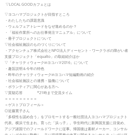
▽LOCAL GOODカフェとは
▽ヨコハマプロジェクトが目指すところ
・わたしたちの課題意識
・ウェルフェアトレードをなぜ進めるのか？
・「福祉作業所へのお仕事発注マニュアル」について
・冊子プロジェクトについて
▽社会福祉施設のものづくりについて
・アクセンチュア株式会社とNPO法人ディーセント・ワークラボの障がい者
支援プロジェクト「equalto」の取組紹介ほか
▽「チャリティウォークinヨコハマ2016」について
・趣旨説明＆今年の特色
・昨年のチャリティウォークinヨコハマ短編動画の紹介
・社会福祉施設との連携・協働について
・ボランティアに関心がある方へ
▽質疑応答 *21時まで交流タイム
＝＝＝＝＝＝＝＝＝
＜ゲストプロフィール＞
◎近藤寛子さん
「多様性を認め合う」をプロモートする一般社団法人ヨコハマプロジェクト
代表。横浜で生まれ、育った「浜っ子」。学生時代に新興国支援に目覚め、
アジア諸国でのフィールドワークに従事。帰国後は素材メーカー、コンサル
ティング会社に勤務し、主に現場業務の改革に関するコンサルティングに従