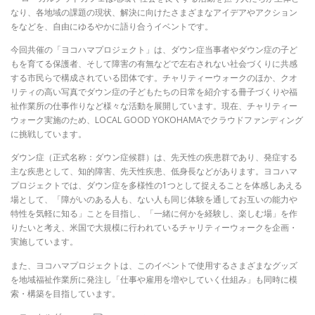
なり、各地域の課題の現状、解決に向けたさまざまなアイデアやアクション
をなどを、自由にゆるやかに語り合うイベントです。
今回共催の「ヨコハマプロジェクト」は、ダウン症当事者やダウン症の子ど
もを育てる保護者、そして障害の有無などで左右されない社会づくりに共感
する市民らで構成されている団体です。チャリティーウォークのほか、クオ
リティの高い写真でダウン症の子どもたちの日常を紹介する冊子づくりや福
祉作業所の仕事作りなど様々な活動を展開しています。現在、チャリティー
ウォーク実施のため、LOCAL GOOD YOKOHAMAでクラウドファンディング
に挑戦しています。
ダウン症（正式名称：ダウン症候群）は、先天性の疾患群であり、発症する
主な疾患として、知的障害、先天性疾患、低身長などがあります。ヨコハマ
プロジェクトでは、ダウン症を多様性の1つとして捉えることを体感しあえる
場として、「障がいのある人も、ない人も同じ体験を通してお互いの能力や
特性を気軽に知る」ことを目指し、「一緒に何かを経験し、楽しむ場」を作
りたいと考え、米国で大規模に行われているチャリティーウォークを企画・
実施しています。
また、ヨコハマプロジェクトは、このイベントで使用するさまざまなグッズ
を地域福祉作業所に発注し「仕事や雇用を増やしていく仕組み」も同時に模
索・構築を目指しています。