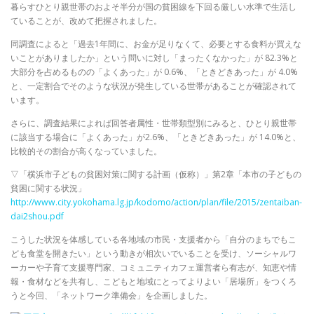
暮らすひとり親世帯のおよそ半分が国の貧困線を下回る厳しい水準で生活し
ていることが、改めて把握されました。
同調査によると「過去1年間に、お金が足りなくて、必要とする食料が買えな
いことがありましたか」という問いに対し「まったくなかった」が 82.3%と
大部分を占めるものの「よくあった」が 0.6%、「ときどきあった」が 4.0%
と、一定割合でそのような状況が発生している世帯があることが確認されて
います。
さらに、調査結果によれば回答者属性・世帯類型別にみると、ひとり親世帯
に該当する場合に「よくあった」が2.6%、「ときどきあった」が 14.0%と、
比較的その割合が高くなっていました。
▽「横浜市子どもの貧困対策に関する計画（仮称）」第2章「本市の子どもの
貧困に関する状況」
http://www.city.yokohama.lg.jp/kodomo/action/plan/file/2015/zentaiban-
dai2shou.pdf
こうした状況を体感している各地域の市民・支援者から「自分のまちでもこ
ども食堂を開きたい」という動きが相次いでいることを受け、ソーシャルワ
ーカーや子育て支援専門家、コミュニティカフェ運営者ら有志が、知恵や情
報・食材などを共有し、こどもと地域にとってよりよい「居場所」をつくろ
うと今回、「ネットワーク準備会」を企画しました。