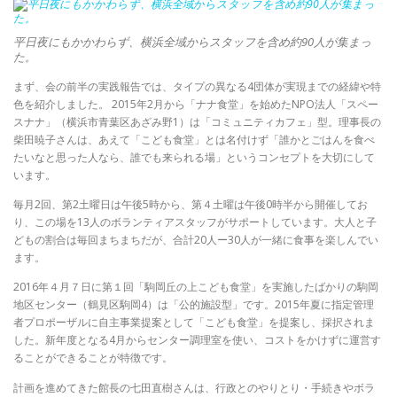
平日夜にもかかわらず、横浜全域からスタッフを含め約90人が集まっ
た。
まず、会の前半の実践報告では、タイプの異なる4団体が実現までの経緯や特
色を紹介しました。 2015年2月から「ナナ食堂」を始めたNPO法人「スペー
スナナ」（横浜市青葉区あざみ野1）は「コミュニティカフェ」型。理事長の
柴田暁子さんは、あえて「こども食堂」とは名付けず「誰かとごはんを食べ
たいなと思った人なら、誰でも来られる場」というコンセプトを大切にして
います。
毎月2回、第2土曜日は午後5時から、第４土曜は午後0時半から開催してお
り、この場を13人のボランティアスタッフがサポートしています。大人と子
どもの割合は毎回まちまちだが、合計20人ー30人が一緒に食事を楽しんでい
ます。
2016年４月７日に第１回「駒岡丘の上こども食堂」を実施したばかりの駒岡
地区センター（鶴見区駒岡4）は「公的施設型」です。2015年夏に指定管理
者プロポーザルに自主事業提案として「こども食堂」を提案し、採択されま
した。新年度となる4月からセンター調理室を使い、コストをかけずに運営す
ることができることが特徴です。
計画を進めてきた館長の七田直樹さんは、行政とのやりとり・手続きやボラ