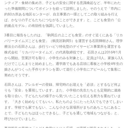
ンティア・食材の集め方、子どもの安全に関する意識喚起など、半年にわた
った準備期間についてポイントを絞って説明しました。そのうえで「市内に
約80カ所ある地区センターが、自主事業の一環としてこの取り組みを行え
ば、かなりの子どもたちにつながることができます」と、こども食堂の「公
的拠点モデル」の有効性を強調していました。
3番目に報告をしたのは、「駒岡丘の上こども食堂」のすぐ近くにある「リカ
バリータイムズこども食堂」（鶴見区駒岡5）を運営する石田輝樹さん。理学
療法士の石田さんは、歩行リハビリ特化型のデイサービス事業所を運営する
株式会社「リカバリータイムズ」の代表取締役です。 石田さんは2016年1月
から開始。営業許可を取り、小学生のみを対象とし、定員は10人。家族ら3人
だけでこじんまりと始めました。通学路でもある店頭に看板と小学校4年生の
娘さんがつくった手作りチラシを置いて道行く小学生にアピールして集客に
努めたそうです。
石田さんは、アレルギーの登録、帰宅時のお迎えを「必須」とするなど何よ
りも「安全」を重視しています。また、小学校の先生たちとも定期的に連絡
を取り合い、子どもたちの様子から気づいたことを伝える努力を重ねていま
す。「大きく始めなくてもいい。私たちのようにたった3人でもできてしまい
ます。学校でも家でもない、こんな小さな居場所がまちのあちこちにあるこ
とで、子どもたちはほっとできるし、子どもを通して地域もつながる」と、
呼びかけていました。