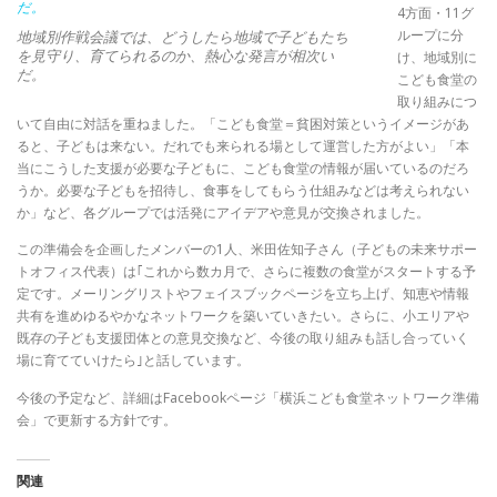
4方面・11グ
ループに分
地域別作戦会議では、どうしたら地域で子どもたち
を見守り、育てられるのか、熱心な発言が相次い
け、地域別に
だ。
こども食堂の
取り組みにつ
いて自由に対話を重ねました。「こども食堂＝貧困対策というイメージがあ
ると、子どもは来ない。だれでも来られる場として運営した方がよい」「本
当にこうした支援が必要な子どもに、こども食堂の情報が届いているのだろ
うか。必要な子どもを招待し、食事をしてもらう仕組みなどは考えられない
か」など、各グループでは活発にアイデアや意見が交換されました。
この準備会を企画したメンバーの1人、米田佐知子さん（子どもの未来サポー
トオフィス代表）は｢これから数カ月で、さらに複数の食堂がスタートする予
定です。メーリングリストやフェイスブックページを立ち上げ、知恵や情報
共有を進めゆるやかなネットワークを築いていきたい。さらに、小エリアや
既存の子ども支援団体との意見交換など、今後の取り組みも話し合っていく
場に育てていけたら｣と話しています。
今後の予定など、詳細はFacebookページ「横浜こども食堂ネットワーク準備
会」で更新する方針です。
関連