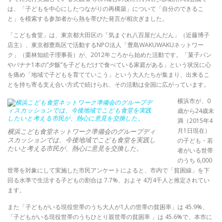
は、「子どもを中心にしたつながりの再構築」について「自分のできるこ
と」を模索する参加者から熱を帯びた発言が相次ぎました。
「こども食堂」は、東京都大田区の「気まぐれ八百屋だんだん」（近藤博子
店主）、東京都豊島区で活動するNPO法人「豊島WAKUWAKUネットワー
ク」（栗林知絵子理事長）が、2012年ごろから始めた活動です。「菓子パン
やバナナ1本の”夕飯”を子どもだけで食べている家庭がある」という状況に心
を痛め「地域で子どもを育てていこう」という大人たちが集まり、出来るこ
とを持ち寄る支え合い方式で続けられ、その活動は全国に広がっています。
横浜市が、0
歳から24歳未
満（2015年4
月1日現在）
横浜こども食堂ネットワーク準備会のグループディ
スカッションでは、今後地域でこども食堂を実践し
の子ども・若
たいと考える市民が、熱心に意見を交換した。
者がいる世帯
のうち 6,000
世帯を対象にして実施した市民アンケートによると、市内で「貧困線」を下
回る水準で生活する子どもの割合は 7.7%、およそ 4万4千人と推定されてい
ます。
また「子どもがいる現役世帯のうち大人が1人の世帯の貧困率」は 45.9%、
「子どもがいる現役世帯のうちひとり親世帯の貧困率 」は 45.6%で、本市に