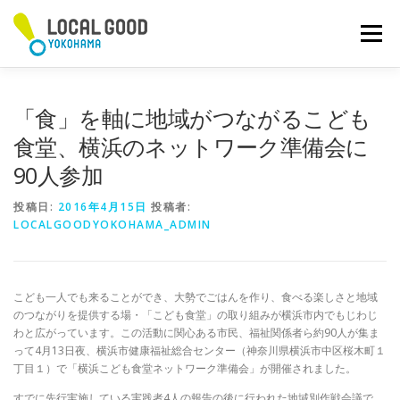
コ
ン
メニュー
テ
ン
ツ
へ
「食」を軸に地域がつながるこども
ス
キ
食堂、横浜のネットワーク準備会に
ッ
90人参加
プ
投稿日:
2016年4月15日
投稿者:
LOCALGOODYOKOHAMA_ADMIN
こども一人でも来ることができ、大勢でごはんを作り、食べる楽しさと地域
のつながりを提供する場・「こども食堂」の取り組みが横浜市内でもじわじ
わと広がっています。この活動に関心ある市民、福祉関係者ら約90人が集ま
って4月13日夜、横浜市健康福祉総合センター（神奈川県横浜市中区桜木町１
丁目１）で「横浜こども食堂ネットワーク準備会」が開催されました。
すでに先行実施している実践者4人の報告の後に行われた地域別作戦会議で