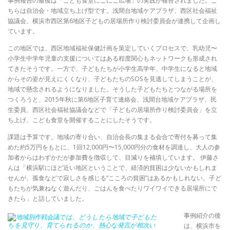
事例報告の最後は「こども食堂にこにこ広場」の実践が報告されました。こ
ちらは自治会・地域立ち上げ型です。浅間台地域ケアプラザ、西区社会福祉
協議会、横浜市西区第6地区子どもの居場所作り検討委員会が連携して企画し
ています。
この地区では、西区地域福祉保健計画を策定していくプロセスで、乳幼児〜
小学生中学年児童の支援についてはある程度関心もネットワークも形成され
てきたそうです。一方で、子どもたちが小学生高学年、中学生になると地域
からその姿が見えにくくなり、子どもたちのSOSを見逃してしまうことが、
地域で懸念されるようになりました。そうした子どもたちとつながる場所を
つくろうと、2015年秋に第6地区子育て連絡会、浅間台地域ケアプラザ、民
生委員、西区社会福祉協議会などで「子どもの居場所作り検討委員会」を立
ち上げ、こども食堂を開催することにしたそうです。
課題は予算です。地域の寄り合い、自治会長の集まる会合で寄付を募って集
めた約5万円をもとに、1回12,000円〜15,000円分の食材を調達し、大人の参
加者からはわずかだが参加費を徴収して、目減りを補填しています。 伊藤さ
んは「横浜駅にほど近い地区ということで、経済的貧困は少ないかもしれま
せんが、孤食などで寂しさを感じる”こころの貧困”はあるかもしれない。子ど
もたちが気兼ねなく遊んだり、ごはんを食べたりワイワイできる居場所にで
きたら」と話していました。
事例紹介の後
は、横浜市を