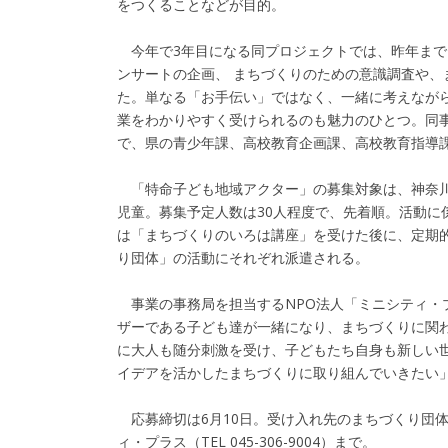
をつくることなどが目的。
今年で3年目になる同プロジェクトでは、昨年までに
ンサートの企画、 まちづくりのための意識調査や
た。単なる「お手伝い」ではなく、一緒に考えなが
業をわかりやすく受けられるのも魅力のひとつ。同
で、県の青少年課、高校教育企画課、高校教育指導
「特命子ども地域アクター」の募集対象は、神奈川
児童。募集予定人数は30人程度で、先着順。活動に
は「まちづくりのいろは講座」を受けた後に、定期的
り団体」の活動にそれぞれ派遣される。
事業の事務局を担当するNPO法人「ミニシティ・
ザーである子ども達が一緒になり、まちづくりに関
に大人も随分刺激を受け、子どもたち自身も新しい
イデアを活かしたまちづくりに取り組んでいきたい
応募締切は6月10日。受け入れ先のまちづくり団体
ィ・プラス（TEL 045-306-9004）まで。