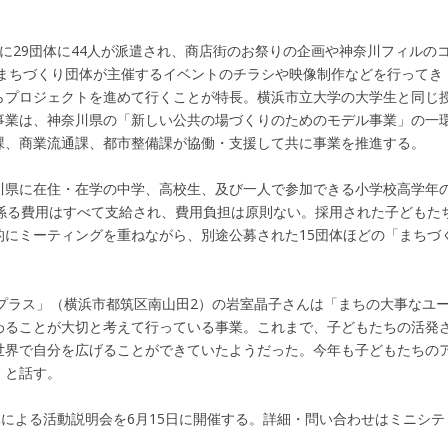
29団体に44人が派遣され、商店街のお祭りの企画や神奈川フィルの
、まちづくり団体が主催するイベントのチラシや映像制作などを行ってき
らプロジェクトを進めて行くことが特長。横浜市立大学の大学生と同じ
事業は、神奈川県の「新しい公共の場づくりのためのモデル事業」の一
課、商業流通課、都市整備課が協働・支援して共に事業を推進する。
県に在住・在学の中学、高校生、及び一人で参加できる小学校高学年
係る費用はすべて支給され、費用負担は原則ない。採用された子どもた
にミーティングを重ねながら、別途公募された15団体ほどの「まちづ
プラス」（横浜市都筑区南山田2）の岩室晶子さんは「まちの大事なユ
わることが大切と考えて行っている事業。これまで、子どもたちの活発
世界で自分を広げることができていたようだった。今年も子どもたちの
」と話す。
による活動説明会を6月15日に開催する。詳細・問い合わせはミニシテ