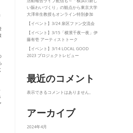
活動報告ライブ配信も～「横浜の新し
い賑わいづくり」の観点から東京大学
大澤幸生教授もオンライン特別参加
コ
【イベント】3/24 泉区ファン交流会
授
【イベント】3/15「横濱千夜一夜」伊
環
藤有壱 アーティストトーク
【イベント】3/14 LOCAL GOOD
2023 プロジェクトレビュー
の
ち
く
最近のコメント
ー
表示できるコメントはありません。
さ
ア
アーカイブ
2024年4月