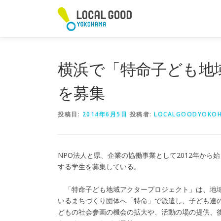
コ
ン
テ
ン
ツ
へ
横浜で「特命子ども地
ス
キ
を募集
ッ
プ
投稿日:
2014年6月5日
投稿者:
LOCALGOODYOKOH
NPO法人と県、企業の協働事業として2012年か
する学生を募集している。
「特命子ども地域アクタープロジェクト」は、地域
いるまちづくり団体へ「特命」で派遣し、子ども達
どもの社会参画の機会の拡大や、活動の場の提供、