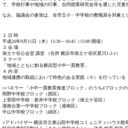
て、学校行事や地域の行事、合同授業研究会等を通じた児童
なお、協議会の参加は、全市立小・中学校の教職員を対象と
１ 日 時
平成26年9月11日（木）15:30～16:45（15:00 開場）
２ 会 場
保土ケ谷公会堂 講堂 （住所 横浜市保土ケ谷区星川1-2-1）
３ テーマ
「地域とともに創る横浜型小中一貫教育」
４ 内 容
地域連携の取組において特色のある実践（※）を行っている
○パネラー 「小中一貫教育推進ブロック」のうち4ブロック
岡野中学校ブロック（西区）
上菅田中学校・新井中学校ブロック（保土ケ谷区）
港南台第一中学校ブロック（港南区）
中山中学校ブロック（緑区）
○アドバイザー 横浜市立東山田中学校コミュニティハウス館