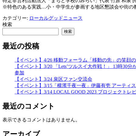
特定非営利活動法人「まちと学校のみらい」代表 竹原 和泉 
※特色のある実践…小・中学生が参画する地区懇談会や街の
カテゴリー:
ローカルグッドニュース
検索
検索
最近の投稿
【イベント】4/26 移動フォーラム「移動の先」の笑
【イベント】3/20 「Lets’ツルスイ大作戦！」 
参加
【イベント】3/24 泉区ファン交流会
【イベント】3/15「横濱千夜一夜」伊藤有壱 アーティ
【イベント】3/14 LOCAL GOOD 2023 プロジェクトレ
最近のコメント
表示できるコメントはありません。
アーカイブ