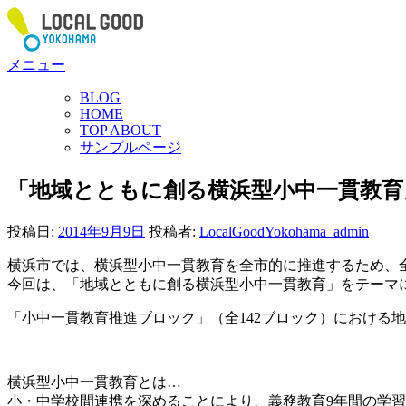
コ
ン
テ
メニュー
ン
ツ
BLOG
へ
HOME
ス
TOP ABOUT
サンプルページ
キ
ッ
「地域とともに創る横浜型小中一貫教育
プ
投稿日:
2014年9月9日
投稿者:
LocalGoodYokohama_admin
横浜市では、横浜型小中一貫教育を全市的に推進するため、
今回は、「地域とともに創る横浜型小中一貫教育」をテーマ
「小中一貫教育推進ブロック」（全142ブロック）における
横浜型小中一貫教育とは…
小・中学校間連携を深めることにより、義務教育9年間の学