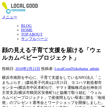
コ
ン
テ
メニュー
ン
ツ
BLOG
へ
HOME
ス
TOP ABOUT
サンプルページ
キ
ッ
顔の見える子育て支援を届ける「ウェ
プ
ルカムベビープロジェクト」
投稿日:
2016年2月21日
投稿者:
LocalGoodYokohama_admin
横浜市南部を中心に、子育て支援をしているNPO法人「こ
まちぷらす」(森祐美子代表)は2月21日、ヨコハマ創造都市
センター(横浜市中区本町6)で、ヤマト運輸株式会社神奈川
主管支店(横浜市鶴見区安善町1)と協働で取り組む「ウェル
カムベビープロジェクト」で産後間もない母達に贈る「地域
発」のプレゼント選考会とワークショップを開催しました。