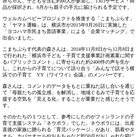
赤ちゃん、子どもを含む約60人が参加し、13のサービス・商
品が採択され、6月から親子の手元に届けられる予定です。
ウェルカムベビープロジェクトを推進する「こまちぷらす」
と「ヤマト運輸」は、横浜市が2015年9月26日に実施した
「ヨコハマ市民まち普請事業」による「企業マッチング」で
出会いました。
こまちぷらす代表の森さんは、2014年11月8日から12月8日ま
で行われた「横浜市子ども・子育て支援事業計画素案に関す
るパブリックコメント」に寄せられた約2400件の声を生か
し、これからの子育てについて語り合う「みんなで話そう横
浜での子育て YY（ワイワイ）会議」のメンバーです。
森さんは、コメントのデータをもとに重ねた話し合いを通じ
て「母親たちの孤立感」を解消し、地域ぐるみで子育てを応
援する空気を「見える化」することが重要だと感じたそうで
す。
そのかたちの１つとして、参考にしたのがフィンランドの子
育て支援システム「ネウボラ」でした。ネウボラには、出産
直後の家族に贈られる「育児パッケージ」があり、肌着やタ
オル、カバーオールやおもちゃなど約50点がおしゃれな箱に