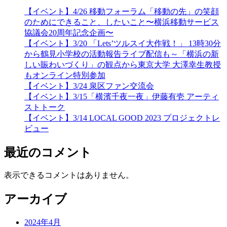
【イベント】4/26 移動フォーラム「移動の先」の笑顔
のためにできること、したいこと〜横浜移動サービス
協議会20周年記念企画〜
【イベント】3/20 「Lets’ツルスイ大作戦！」 13時30分
から鶴見小学校の活動報告ライブ配信も～「横浜の新
しい賑わいづくり」の観点から東京大学 大澤幸生教授
もオンライン特別参加
【イベント】3/24 泉区ファン交流会
【イベント】3/15「横濱千夜一夜」伊藤有壱 アーティ
ストトーク
【イベント】3/14 LOCAL GOOD 2023 プロジェクトレ
ビュー
最近のコメント
表示できるコメントはありません。
アーカイブ
2024年4月