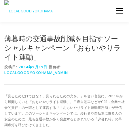
コ
ン
メニュー
テ
ン
ツ
へ
薄暮時の交通事故削減を目指すソー
ス
キ
シャルキャンペーン「おもいやりラ
ッ
プ
イト運動」
投稿日:
2014年9月19日
投稿者:
LOCALGOODYOKOHAMA_ADMIN
「見るためだけではなく、見られるための光を。」を合い言葉に、2011年か
ら展開している「おもいやりライト運動」。日産自動車などがCSR（企業の社
会的責任）の一環として運営する「「おもいやりライト運動事務局」が発信
しています。このソーシャルキャンペーンでは、歩行者や自転車に乗る人の
安全のために、最も交通事故が多く発生するとされている「夕暮れ時」の早
期点灯を呼びかけてきました。