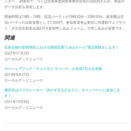
ンター」 調査部で、つくば交通事故調査事務所所⻑の沼尻到さんが、事故の
データ分析を発表します。
開催時間は16時～18時、交流パーティが18時30分～20時30分。参加費は交
流パーティのみ飲食費として1,000円。参加希望者は事前に同運動ウェブサイ
ト「夕方安全創造会議2014 参加申し込みフォーム」で申し込みが必要です。
関連
京急沿線の富岡地区における地域交通“とみおかーと”実証実験をします！
2021年11月3日
ローカルグッドニュース
カーシェアリング「チョイモビ ヨコハマ」が会員1万人を突破
2014年8月27日
ローカルグッドニュース
横浜市はエスカレーター「歩かず立ち止まろう」キャンペーンに参加しま
す！
2021年10月6日
ローカルグッドニュース