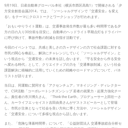
9月19日、日産自動車グローバル本社（横浜市西区高島1）で開催される「夕
方安全創造会議2014」では、「ソーシャルデザインで『交通安全』を変え
る!」をテーマにクロストークとワークショップが行われます。
「おもいやりライト運動」は、交通事故発生件数が最も多い時間帯である夕
方の日の入り30分前を目安に、自動車のヘッドライト早期点灯をドライバー
に呼び掛けて、事故件数の削減を目指す活動です。
今回のイベントでは、共感と美しさの力＝デザインの力で社会課題に対する
市民の関心を喚起し、解決にチャレンジしていく「ソーシャルデザイン」と
いう視点から「交通安全」の未来を話し合います。「守る安全から作る安全
へ変わる時代」として、クリエイティブの力を「交通事故削減」という社会
課題解決に積極的に活用していくための戦略やロードマップについて、パネ
リストが語ります。
当日は、同運動に賛同する「アクセンチュア」マネイジング・ディレクター
で、CSR活動「コーポレートシチズンシップ 若者の就業力・起業力強化チー
ム」責任者の市川博久さん、「Think the Earth」プロデューサー上田壮一さ
ん、カーライフエッセイスト吉田由美さんがゲストスピーカーとして登場
し、市民が主体となって社会を良い方向に導く方法や、ソーシャルデザイン
と「交通安全」について多様な視点から話し合います。
また、「危険な薄暮時間帯」について、「公益財団法⼈ 交通事故総合分析セ