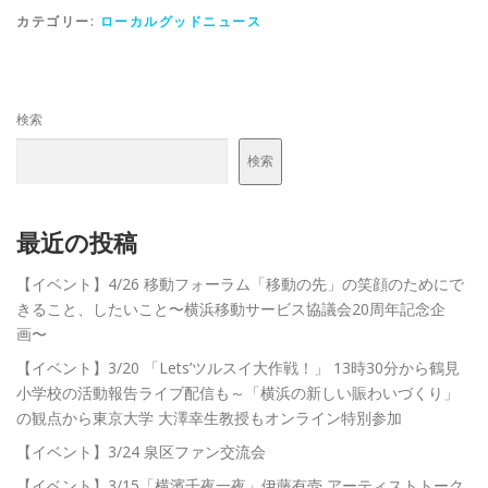
カテゴリー:
ローカルグッドニュース
検索
検索
最近の投稿
【イベント】4/26 移動フォーラム「移動の先」の笑顔のためにで
きること、したいこと〜横浜移動サービス協議会20周年記念企
画〜
【イベント】3/20 「Lets’ツルスイ大作戦！」 13時30分から鶴見
小学校の活動報告ライブ配信も～「横浜の新しい賑わいづくり」
の観点から東京大学 大澤幸生教授もオンライン特別参加
【イベント】3/24 泉区ファン交流会
【イベント】3/15「横濱千夜一夜」伊藤有壱 アーティストトーク