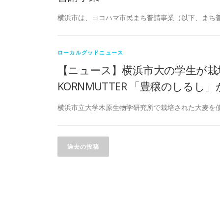
横浜市は、ヨコハマ市民まち普請事業（以下、まち普
ローカルグッドニュース
【ニュース】横浜市大の学生が栽
KORNMUTTER 「豊穣のしるし
横浜市立大学木原生物学研究所で栽培された大麦を使
投
過去の投稿
稿
ナ
ビ
ゲ