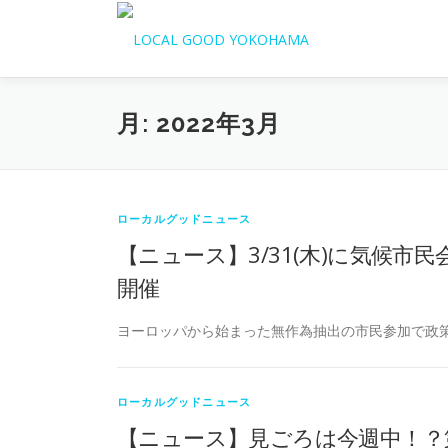
コ
ン
テ
ン
ツ
月:
2022年3月
へ
ス
キ
ッ
プ
ローカルグッドニュース
【ニュース】3/31(木)に気候
開催
ヨーロッパから始まった無作為抽出の市民参加で政策
ローカルグッドニュース
【ニュース】見ごろは今週中！？