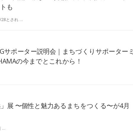
イトも
28とされ …
催！LGサポーター説明会｜まちづくりサポーター
KOHAMAの今までとこれから！
浜」展 〜個性と魅⼒あるまちをつくる〜が4⽉
 …