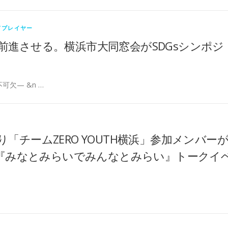
ドプレイヤー
前進させる。横浜市大同窓会がSDGsシンポジ
欠— &n …
より「チームZERO YOUTH横浜」参加メンバー
okohama『みなとみらいでみんなとみらい』トークイ