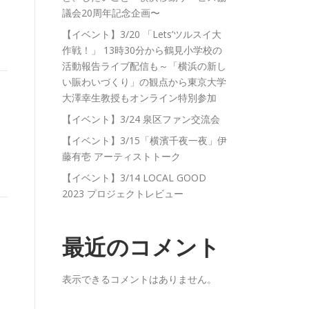
議会20周年記念企画〜
【イベント】3/20 「Lets’ツルスイ大
作戦！」 13時30分から鶴見小学校の
活動報告ライブ配信も～「横浜の新し
い賑わいづくり」の観点から東京大学
大澤幸生教授もオンライン特別参加
ミ
【イベント】3/24 泉区ファン交流会
【イベント】3/15「横濱千夜一夜」伊
藤有壱 アーティストトーク
【イベント】3/14 LOCAL GOOD
2023 プロジェクトレビュー
最近のコメント
表示できるコメントはありません。