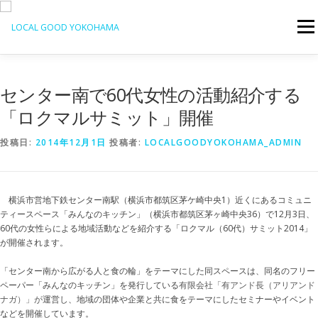
コ
ン
メニ
テ
ン
ツ
へ
センター南で60代女性の活動紹介する
ス
キ
「ロクマルサミット」開催
ッ
プ
投稿日:
2014年12月1日
投稿者:
LOCALGOODYOKOHAMA_ADMIN
横浜市営地下鉄センター南駅（横浜市都筑区茅ケ崎中央1）近くにあるコミュニ
ティースペース「みんなのキッチン」（横浜市都筑区茅ヶ崎中央36）で12月3日、
60代の女性らによる地域活動などを紹介する「ロクマル（60代）サミット2014」
が開催されます。
「センター南から広がる人と食の輪」をテーマにした同スペースは、同名のフリー
ペーパー「みんなのキッチン」を発行している
有限会社「有アンド長（アリアンド
ナガ）」が
運営し、地域の団体や企業と共に食をテーマにしたセミナーやイベント
などを開催しています。