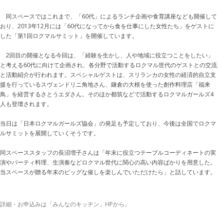
同スペースではこれまで、「60代」によるランチ企画や食育講座なども開催して
おり、2013年12月には「60代になってから食を仕事にした女性たち」をゲストに
した「第1回ロクマルサミット」を開催しています。
2回目の開催となる今回は、「経験を生かし、人や地域に役立つことをしたい」
と考える60代に向けて企画され、各分野で活動するロクマル世代のゲストとの交流
と活動紹介が行われます。スペシャルゲストは、スリランカの女性の経済的自立支
援を行っているスヴェンドリニ角地さん、鎌倉の大根を使った創作料理店「福来
鳥」を経営するさとうエダさん。そのほか都筑などで活動するロクマルガールズ4
人も登壇されます。
当日は「日本ロクマルガールズ協会」の発足も予定しており、今後は全国でロクマ
ルサミットを展開していくそうです。
同スペーススタッフの長沼増子さんは「年末に役立つテーブルコーディネートの実
演やパーティ料理、生演奏などロクマル世代に関心の高い内容ばかりを用意した。
当スペースが贈る年末のビッグな催しを楽しんでいただけたら」と話しています。
詳細・お申込みは「みんなのキッチン」HPから。