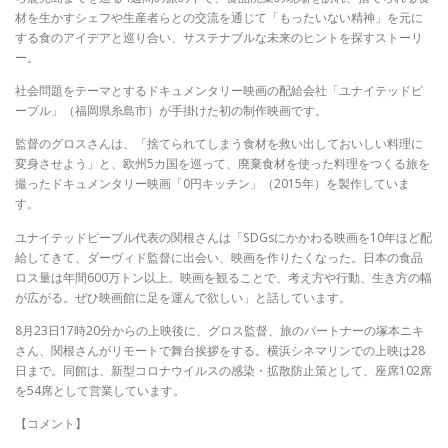
材を生かすシェフや生産者らとの交流を通じて「もったいない精神」を元に
する食のアイデアと巡り合い、サステナブルな未来のヒントを探すストーリ
ー。
社会問題をテーマとするドキュメンタリー映画の配給会社「ユナイテッドピ
ープル」（福岡県糸島市）が手掛けた初の制作映画です。
監督のグロスさんは、「捨てられてしまう食材を救い出しておいしい料理に
変身させよう」と、欧州5カ国を巡って、廃棄食材を使った料理をつくる旅を
撮ったドキュメンタリー映画「0円キッチン」（2015年）を製作していま
す。
ユナイテッドピープル代表の関根さんは「SDGsにかかわる映画を10年ほど配
給してきて、ダーヴィド監督に出会い、映画を作りたくなった。日本の食品
ロス量は年間600万トン以上。映画を観ることで、考え方や行動、生き方の幅
が広がる。ぜひ映画館に足を運んで欲しい」と話しています。
8月23日17時20分からの上映後に、グロス監督、旅のパートナーの塚本ニキ
さん、関根さんがリモートで舞台挨拶をする。横浜シネマリンでの上映は28
日まで。同館は、新型コロナウイルスの感染・拡散防止策として、座席102席
を54席として営業しています。
【コメント】