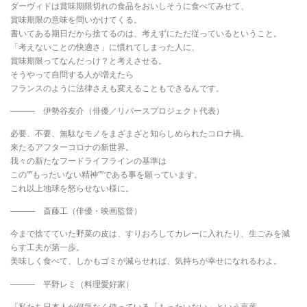
ダーヴィドは賞味期限切れの食品をおいしそうに食べてみせて、
賞味期限の意味を問いかけてくる。
書いてある期日だから捨てるのは、考えずにただ従っているということ。
「考えないことの快適さ」に慣れてしまった人に、
賞味期限ってなんだっけ？と考えさせる。
そうやって自問する人が増えたら
フランスのように法律さえも変えることもできるんです。
――― 伊勢谷友介（俳優／リバースプロジェクト代表）
必要、不要、無駄なモノをまざまざと知らしめられたコロナ禍。
来たるアフターコロナの新世界。
我々の新たなフードライフラインの基準は
この””もったいない精神””である事を願っています。
これ以上地球を怒らせない様に。
――― 斎藤工（俳優・映画監督）
今まで捨てていた野菜の皮は、すりおろしてカレーに入れたり、生ごみを減
らす工夫が第一歩。
美味しく食べて、しかもゴミが減らせれば、気持ちが幸せになれるわよ。
――― 平野レミ（料理愛好家）
「私たち日本人が何気なく使っている「もったいない」という言葉。