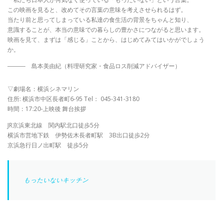
この映画を見ると、改めてその言葉の意味を考えさせられるはず。
当たり前と思ってしまっている私達の食生活の背景をちゃんと知り、
意識することが、本当の意味での暮らしの豊かさにつながると思います。
映画を見て、まずは「感じる」ことから、はじめてみてはいかがでしょう
か。
――― 島本美由紀（料理研究家・食品ロス削減アドバイザー）
▽劇場名：横浜シネマリン
住所: 横浜市中区長者町6-95 Tel： 045-341-3180
時間：17:20-上映後 舞台挨拶
JR京浜東北線 関内駅北口徒歩5分
横浜市営地下鉄 伊勢佐木長者町駅 3B出口徒歩2分
京浜急行日ノ出町駅 徒歩5分
もったいないキッチン