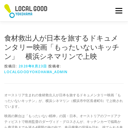
コ
ン
メニュー
テ
ン
ツ
へ
食材救出人が日本を旅するドキュメ
ス
キ
ンタリー映画「もったいないキッチ
ッ
ン」 横浜シネマリンで上映
プ
投稿日:
2020年8月23日
投稿者:
LOCALGOODYOKOHAMA_ADMIN
オーストリア生まれの食材救出人が日本を旅するドキュメンタリー映画「も
ったいないキッチン」が、横浜シネマリン（横浜市中区長者町6）で上映され
ています。
映画の舞台は「もったいない精神」の国・日本。オーストリアのフードアク
ティビストで映画監督のダーヴィド・グロスさんが、キッチンカーで福島か
ら鹿児島までを巡る4週間の旅の中で、食品廃棄の現場を訪れ、捨てられる食