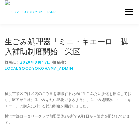
コ
ン
メニュー
テ
ン
ツ
へ
生ごみ処理器「ミニ・キエーロ」購
ス
キ
入補助制度開始 栄区
ッ
プ
投稿日:
2020年9月17日
投稿者:
LOCALGOODYOKOHAMA_ADMIN
横浜市栄区では区内のごみ量を削減するために生ごみたい肥化を推進してお
り、区民が手軽に生ごみをたい肥化できるように、生ごみ処理器「ミニ・キ
エーロ」の購入に対する補助制度を開始しました。
横浜本郷ロータリークラブ加盟団体3か所で9月1日から販売を開始していま
す。