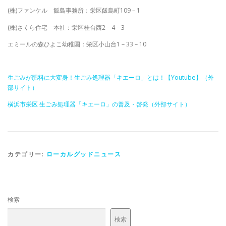
(株)ファンケル 飯島事務所：栄区飯島町109－1
(株)さくら住宅 本社：栄区桂台西2－4－3
エミールの森ひよこ幼稚園：栄区小山台1－33－10
生ごみが肥料に大変身！生ごみ処理器「キエーロ」とは！【Youtube】（外
部サイト）
横浜市栄区 生ごみ処理器「キエーロ」の普及・啓発（外部サイト）
カテゴリー:
ローカルグッドニュース
検索
検索