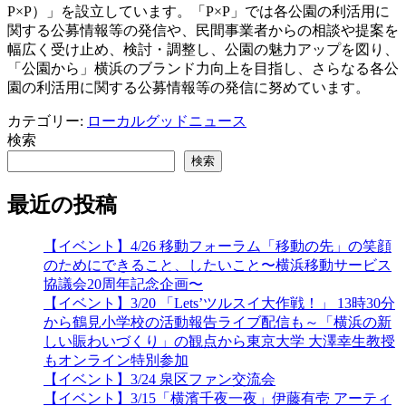
P×P）」を設立しています。「P×P」では各公園の利活用に
関する公募情報等の発信や、民間事業者からの相談や提案を
幅広く受け止め、検討・調整し、公園の魅力アップを図り、
「公園から」横浜のブランド力向上を目指し、さらなる各公
園の利活用に関する公募情報等の発信に努めています。
カテゴリー:
ローカルグッドニュース
検索
検索
最近の投稿
【イベント】4/26 移動フォーラム「移動の先」の笑顔
のためにできること、したいこと〜横浜移動サービス
協議会20周年記念企画〜
【イベント】3/20 「Lets’ツルスイ大作戦！」 13時30分
から鶴見小学校の活動報告ライブ配信も～「横浜の新
しい賑わいづくり」の観点から東京大学 大澤幸生教授
もオンライン特別参加
【イベント】3/24 泉区ファン交流会
【イベント】3/15「横濱千夜一夜」伊藤有壱 アーティ