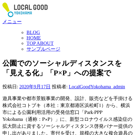
コ
ン
テ
メニュー
ン
ツ
BLOG
へ
HOME
ス
TOP ABOUT
サンプルページ
キ
ッ
公園でのソーシャルディスタンスを
プ
「見える化」「P×P」への提案で
投稿日:
2020年9月17日
投稿者:
LocalGoodYokohama_admin
遊具事業や都市景観事業の開発、設計、販売などを手掛ける
株式会社コトブキ（本社：東京都港区浜松町1）から、横浜
市による公園利用活用の受発信窓口「Park-PPP
Yokohama（通称：P×P）」に、新型コロナウイルス感染症の
拡大防止に資するソーシャルディスタンス啓発バナー提供の
申し出がありました。寄付を受け、規模の大きな複合遊具の