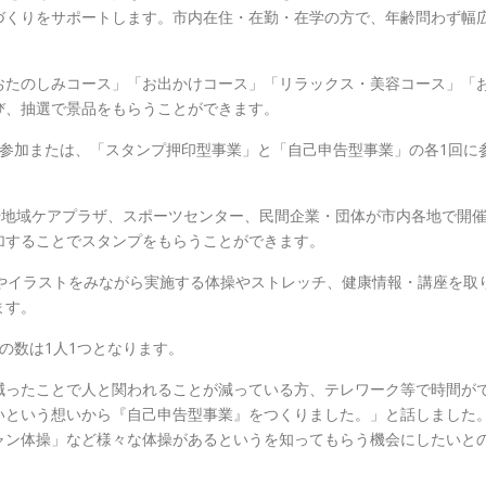
づくりをサポートします。市内在住・在勤・在学の方で、年齢問わず幅
おたのしみコース」「お出かけコース」「リラックス・美容コース」「
び、抽選で景品をもらうことができます。
参加または、「スタンプ押印型事業」と「自己申告型事業」の各1回に
や地域ケアプラザ、スポーツセンター、民間企業・団体が市内各地で開
加することでスタンプをもらうことができます。
やイラストをみながら実施する体操やストレッチ、健康情報・講座を取
ます。
の数は1人1つとなります。
減ったことで人と関われることが減っている方、テレワーク等で時間が
いという想いから『自己申告型事業』をつくりました。」と話しました
ャン体操」など様々な体操があるというを知ってもらう機会にしたいと