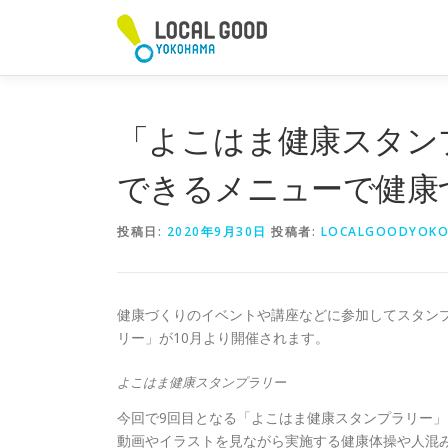
コ
ン
テ
ン
ツ
へ
「よこはま健康スタン
ス
キ
できるメニューで健康
ッ
プ
投稿日:
2020年9月30日
投稿者:
LOCALGOODYOKO
健康づくりのイベントや講座などに参加してスタン
リー」が10月より開催されます。
よこはま健康スタンプラリー
今回で9回目となる「よこはま健康スタンプラリー」
動画やイラストを見ながら実施する健康体操や人混