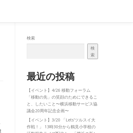
検索
検
索
最近の投稿
【イベント】4/26 移動フォーラム
「移動の先」の笑顔のためにできるこ
と、したいこと〜横浜移動サービス協
議会20周年記念企画〜
【イベント】3/20 「Lets’ツルスイ大
で
作戦！」 13時30分から鶴見小学校の
健