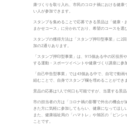
康づくりを取り入れ、市民のコロナ禍における健康
い人が参加できます。
スタンプを集めることで応募できる景品は「健康・
まかせコース」に分かれており、希望のコースを選
スタンプの獲得方法は「スタンプ押印型事業」に2回
加の2通りあります。
「スタンプ押印型事業」は、915個ある中の区役所
する運動・スポーツイベントや健康づくり講座に参
「自己申告型事業」では43個ある中で、自宅で動画
組むことで、自身でスタンプ欄を埋めることができ
景品の応募は1人で何口も可能ですが、当選する景品
市の担当者の方は「コロナ禍の影響で外出の機会が
きた方に気軽に参加してもらい、健康になってほし
また、健康福祉局の「ハマトレ」や旭区の「ピンシ
ことです。