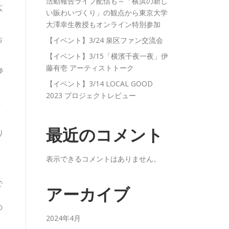
活動報告ライブ配信も～「横浜の新し
広
い賑わいづくり」の観点から東京大学
大澤幸生教授もオンライン特別参加
お
【イベント】3/24 泉区ファン交流会
【イベント】3/15「横濱千夜一夜」伊
藤有壱 アーティストトーク
参
【イベント】3/14 LOCAL GOOD
2023 プロジェクトレビュー
催
最近のコメント
り
表示できるコメントはありません。
で
アーカイブ
。
の
2024年4月