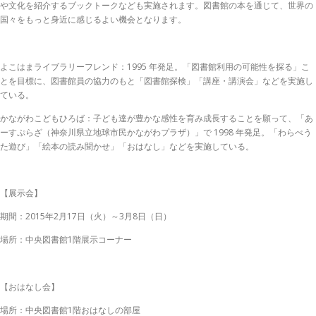
や文化を紹介するブックトークなども実施されます。図書館の本を通じて、世界の
国々をもっと身近に感じるよい機会となります。
よこはまライブラリーフレンド：1995 年発足。「図書館利用の可能性を探る」こ
とを目標に、図書館員の協力のもと「図書館探検」「講座・講演会」などを実施し
ている。
かながわこどもひろば：子ども達が豊かな感性を育み成長することを願って、「あ
ーすぷらざ（神奈川県立地球市民かながわプラザ）」で 1998 年発足。「わらべう
た遊び」「絵本の読み聞かせ」「おはなし」などを実施している。
【展示会】
期間：2015年2月17日（火）～3月8日（日）
場所：中央図書館1階展示コーナー
【おはなし会】
場所：中央図書館1階おはなしの部屋