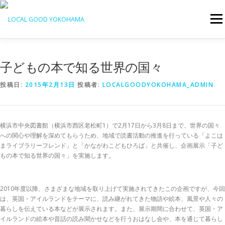
コ
ン
メニ
テ
ン
ツ
へ
子どもの本で知る世界の国々
ス
キ
ッ
投稿日:
2015年2月13日
投稿者:
LOCALGOODYOKOHAMA_ADMIN
プ
横浜市中央図書館（横浜市西区老松町1）で2月17日から3月8日まで、世界の国々
への関心や理解を深めてもらうため、地域で読書活動の推進を行っている「よこは
まライブラリーフレンド」と「かながわこどもひろば」と共催し、企画展示「子ど
もの本で知る世界の国々」を実施します。
2010年度以降、さまざまな地域を取り上げて実施されてきたこの企画ですが、今回
は、英国・アイルランドをテーマに、読み継がれてきた物語や絵本、風景や人々の
暮らしを伝えている本などが展示されます。また、展示期間に合わせて、英国・ア
イルランドの絵本や昔話の読み聞かせなどを行うおはなし会や、本を通じて暮らし