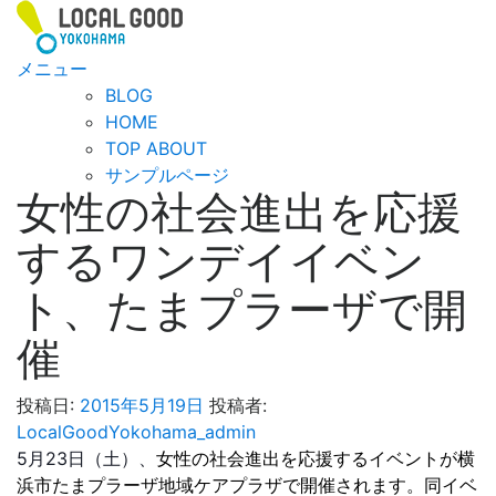
コ
ン
テ
メニュー
ン
BLOG
ツ
HOME
へ
TOP ABOUT
ス
サンプルページ
女性の社会進出を応援
キ
ッ
するワンデイイベン
プ
ト、たまプラーザで開
催
投稿日:
2015年5月19日
投稿者:
LocalGoodYokohama_admin
5月23日（土）、
女性の社会進出を応援するイベントが横
浜市たまプラーザ地域ケアプラザで開催されます。同イベ