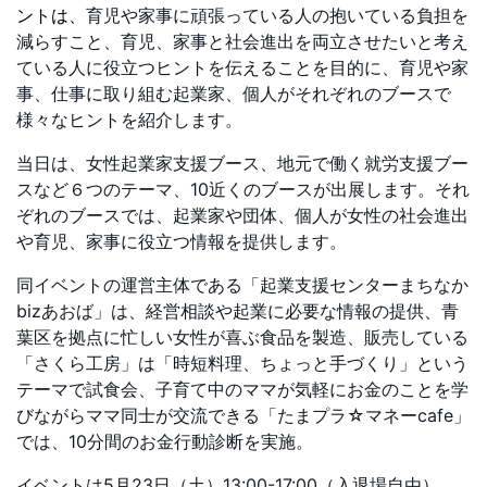
ントは、
育児や家事に頑張っている人の抱いている負担を
減らすこと、育児、家事と社会進出を両立させたいと考え
ている人に役立つヒントを伝えることを目的に、育児や家
事、仕事に取り組む起業家、個人がそれぞれのブースで
様々なヒントを紹介します。
当日は、女性起業家支援ブース、地元で働く就労支援ブー
スなど６つのテーマ、10近くのブースが出展します。それ
ぞれのブースでは、起業家や団体、個人が女性の社会進出
や育児、家事に役立つ情報を提供します。
同イベントの運営主体である「起業支援センターまちなか
bizあおば」は、経営相談や起業に必要な情報の提供、青
葉区を拠点に忙しい女性が喜ぶ食品を製造、販売している
「さくら工房」は「時短料理、ちょっと手づくり」という
テーマで試食会、
子育て中のママが気軽にお金のことを学
びながらママ同士が交流できる
「たまプラ☆マネーcafe」
では、10分間のお金行動診断を実施。
イベントは5月23日（土）13:00-17:00（入退場自由）、