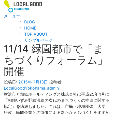
コ
ン
テ
メニュー
ン
BLOG
ツ
HOME
へ
TOP ABOUT
ス
サンプルページ
11/14 緑園都市で「ま
キ
ッ
ちづくりフォーラム」
プ
開催
投稿日:
2015年11月13日
投稿者:
LocalGoodYokohama_admin
横浜市と相鉄ホールディングス株式会社は平成25年4月に
「相鉄いずみ野線沿線の次代のまちづくりの推進に関する
協定」を締結しました。これは、市民・地域団体、大学、
行政、民間企業との協働による新たなまちづくりをすすめ