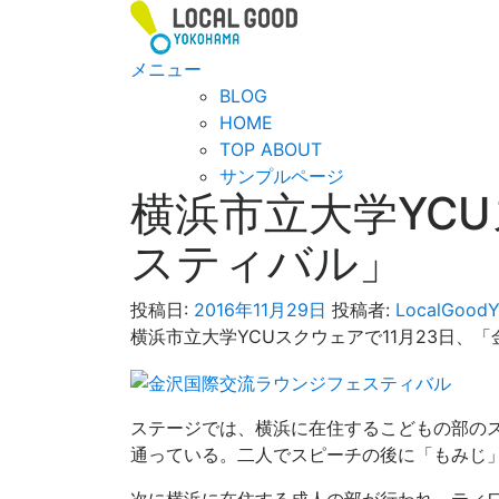
コ
ン
テ
メニュー
ン
BLOG
ツ
HOME
へ
TOP ABOUT
ス
サンプルページ
横浜市立大学YC
キ
ッ
スティバル」
プ
投稿日:
2016年11月29日
投稿者:
LocalGood
横浜市立大学YCUスクウェアで11月23日、
ステージでは、横浜に在住するこどもの部の
通っている。二人でスピーチの後に「もみじ
次に横浜に在住する成人の部が行われ、ティ