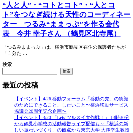
“人と人”・“コトとコト”・“人とコ
ト”をつなぎ続ける天性のコーディネー
ター つるみ“ままっぷ”を作る会代
表 今井 幸子さん （鶴見区北寺尾）
「つるみままっぷ」は、横浜市鶴見区在住の保護者たちが
「自分た …
検索
検索
最近の投稿
【イベント】4/26 移動フォーラム「移動の先」の笑顔
のためにできること、したいこと〜横浜移動サービス
協議会20周年記念企画〜
【イベント】3/20 「Lets’ツルスイ大作戦！」 13時30分
から鶴見小学校の活動報告ライブ配信も～「横浜の新
しい賑わいづくり」の観点から東京大学 大澤幸生教授