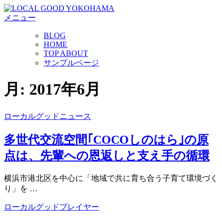
コ
メニュー
ン
テ
BLOG
ン
HOME
ツ
TOP ABOUT
へ
サンプルページ
ス
キ
月:
2017年6月
ッ
プ
ローカルグッドニュース
多世代交流空間｢COCOしのはら｣の原
点は、先輩への恩返しと支え手の循環
横浜市港北区を中心に「地域で共に育ち合う子育て環境づく
り」を …
ローカルグッドプレイヤー