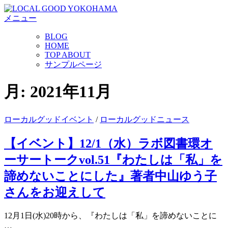
コ
メニュー
ン
テ
BLOG
ン
HOME
ツ
TOP ABOUT
へ
サンプルページ
ス
キ
月:
2021年11月
ッ
プ
ローカルグッドイベント
/
ローカルグッドニュース
【イベント】12/1（水）ラボ図書環オ
ーサートークvol.51『わたしは「私」を
諦めないことにした』著者中山ゆう子
さんをお迎えして
12月1日(水)20時から、『わたしは「私」を諦めないことに
…