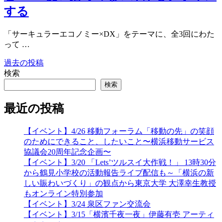
する
「サーキュラーエコノミー×DX」をテーマに、全3回にわた
って …
過去の投稿
投
検索
稿
検索
ナ
最近の投稿
ビ
ゲ
【イベント】4/26 移動フォーラム「移動の先」の笑顔
のためにできること、したいこと〜横浜移動サービス
ー
協議会20周年記念企画〜
シ
【イベント】3/20 「Lets’ツルスイ大作戦！」 13時30分
から鶴見小学校の活動報告ライブ配信も～「横浜の新
ョ
しい賑わいづくり」の観点から東京大学 大澤幸生教授
ン
もオンライン特別参加
【イベント】3/24 泉区ファン交流会
【イベント】3/15「横濱千夜一夜」伊藤有壱 アーティ