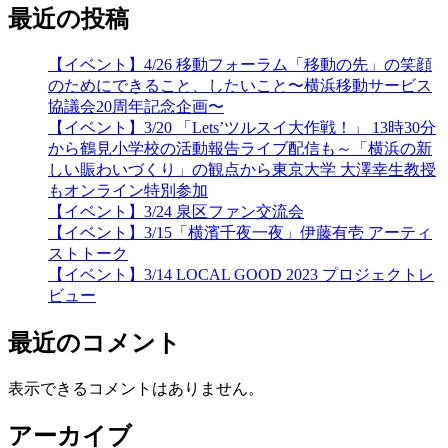
最近の投稿
【イベント】4/26 移動フォーラム「移動の先」の笑顔
のためにできること、したいこと〜横浜移動サービス
協議会20周年記念企画〜
【イベント】3/20 「Lets’ツルスイ大作戦！」 13時30分
から鶴見小学校の活動報告ライブ配信も～「横浜の新
しい賑わいづくり」の観点から東京大学 大澤幸生教授
もオンライン特別参加
【イベント】3/24 泉区ファン交流会
【イベント】3/15「横濱千夜一夜」伊藤有壱 アーティ
ストトーク
【イベント】3/14 LOCAL GOOD 2023 プロジェクトレ
ビュー
最近のコメント
表示できるコメントはありません。
アーカイブ