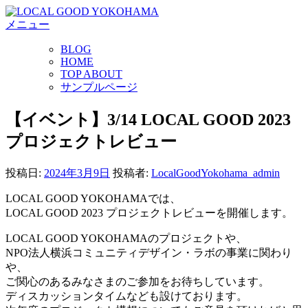
コ
メニュー
ン
テ
BLOG
ン
HOME
ツ
TOP ABOUT
へ
サンプルページ
ス
キ
【イベント】3/14 LOCAL GOOD 2023
ッ
プロジェクトレビュー
プ
投稿日:
2024年3月9日
投稿者:
LocalGoodYokohama_admin
LOCAL GOOD YOKOHAMAでは、
LOCAL GOOD 2023 プロジェクトレビューを開催します。
LOCAL GOOD YOKOHAMAのプロジェクトや、
NPO法人横浜コミュニティデザイン・ラボの事業に関わり
や、
ご関心のあるみなさまのご参加をお待ちしています。
ディスカッションタイムなども設けております。