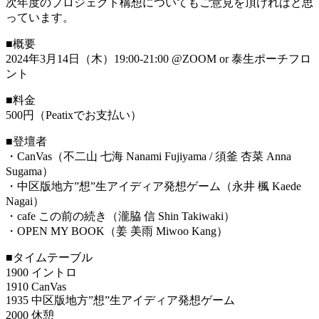
次年度のプロジェクト構想についてもご意見を頂ければと思
っています。
■概要
2024年3月14日（木）19:00-21:00 @ZOOM or 泰生ポーチフロ
ント
■料金
500円（Peatixでお支払い）
■登壇者
・CanVas（不二山 七海 Nanami Fujiyama / 須釜 杏菜 Anna
Sugama）
・中区版地方”想”生アイディア発想ゲーム（永井 楓 Kaede
Nagai）
・cafe この前の続き（瀧脇 信 Shin Takiwaki）
・OPEN MY BOOK（姜 美雨 Miwoo Kang）
■タイムテーブル
1900 イントロ
1910 CanVas
1935 中区版地方”想”生アイディア発想ゲーム
2000 休憩