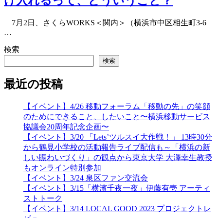
け入れるって、どういうこと？
7月2日、さくらWORKS＜関内＞（横浜市中区相生町3-6
…
検索
検索
最近の投稿
【イベント】4/26 移動フォーラム「移動の先」の笑顔
のためにできること、したいこと〜横浜移動サービス
協議会20周年記念企画〜
【イベント】3/20 「Lets’ツルスイ大作戦！」 13時30分
から鶴見小学校の活動報告ライブ配信も～「横浜の新
しい賑わいづくり」の観点から東京大学 大澤幸生教授
もオンライン特別参加
【イベント】3/24 泉区ファン交流会
【イベント】3/15「横濱千夜一夜」伊藤有壱 アーティ
ストトーク
【イベント】3/14 LOCAL GOOD 2023 プロジェクトレ