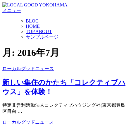
コ
メニュー
ン
テ
BLOG
ン
HOME
ツ
TOP ABOUT
へ
サンプルページ
ス
キ
月:
2016年7月
ッ
プ
ローカルグッドニュース
新しい集住のかたち「コレクティブハ
ウス」を体験！
特定非営利活動法人コレクティブハウジング社(東京都豊島
区目白 …
ローカルグッドニュース