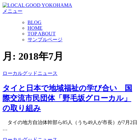
コ
メニュー
ン
テ
BLOG
ン
HOME
ツ
TOP ABOUT
へ
サンプルページ
ス
キ
月:
2018年7月
ッ
プ
ローカルグッドニュース
タイと日本で地域福祉の学び合い 国
際交流市民団体「野毛坂グローカル」
の取り組み
タイの地方自治体幹部ら85人（うち49人が市長）が7月2日
…
ローカルグッドニュース