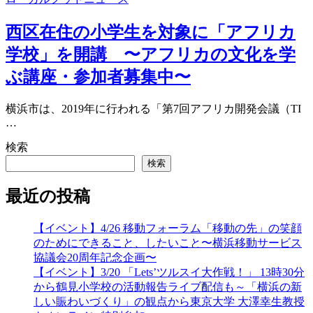
西区在住の小学生を対象に「アフリカ
学校」を開講 〜アフリカの文化を学
ぶ講座・参加者募集中〜
横浜市は、2019年に行われる「第7回アフリカ開発会議（TI
…
検索
検索
最近の投稿
【イベント】4/26 移動フォーラム「移動の先」の笑顔
のためにできること、したいこと〜横浜移動サービス
協議会20周年記念企画〜
【イベント】3/20 「Lets’ツルスイ大作戦！」 13時30分
から鶴見小学校の活動報告ライブ配信も～「横浜の新
しい賑わいづくり」の観点から東京大学 大澤幸生教授