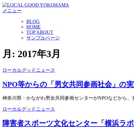
コ
メニュー
ン
テ
BLOG
ン
HOME
ツ
TOP ABOUT
へ
サンプルページ
ス
キ
月:
2017年3月
ッ
プ
ローカルグッドニュース
NPO等からの「男女共同参画社会」の
神奈川県・かながわ男女共同参画センターがNPOなどから、女
ローカルグッドニュース
障害者スポーツ文化センター「横浜ラポ