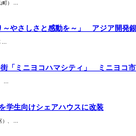
町） …
り～やさしさと感動を～」 アジア開発
 …
の街「ミニヨコハマシティ」 ミニヨコ市
 …
を学生向けシェアハウスに改装
）、 …