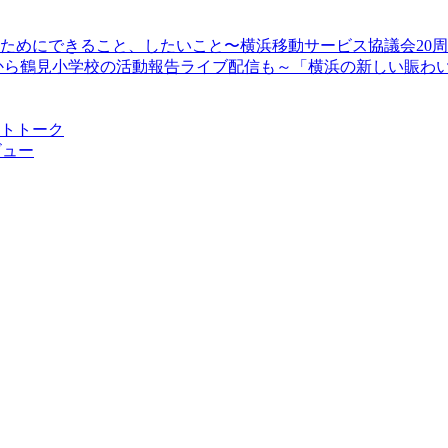
顔のためにできること、したいこと〜横浜移動サービス協議会20
13時30分から鶴見小学校の活動報告ライブ配信も～「横浜の新しい
ストトーク
ビュー