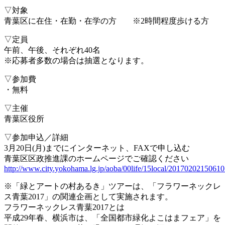
▽対象
青葉区に在住・在勤・在学の方 ※2時間程度歩ける方
▽定員
午前、午後、それぞれ40名
※応募者多数の場合は抽選となります。
▽参加費
・無料
▽主催
青葉区役所
▽参加申込／詳細
3月20日(月)までにインターネット、FAXで申し込む
青葉区区政推進課のホームページでご確認ください
http://www.city.yokohama.lg.jp/aoba/00life/15local/20170202150610
※「緑とアートの村あるき」ツアーは、「フラワーネックレ
ス青葉2017」の関連企画として実施されます。
フラワーネックレス青葉2017とは
平成29年春、横浜市は、「全国都市緑化よこはまフェア」を