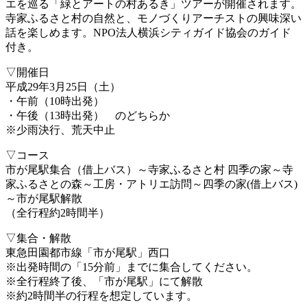
エを巡る「緑とアートの村あるき」ツアーが開催されます。
寺家ふるさと村の自然と、モノづくりアーチストの興味深い
話を楽しめます。NPO法人横浜シティガイド協会のガイド
付き。
▽開催日
平成29年3月25日（土）
・午前（10時出発）
・午後（13時出発） のどちらか
※少雨決行、荒天中止
▽コース
市が尾駅集合（借上バス）～寺家ふるさと村 四季の家～寺
家ふるさとの森～工房・アトリエ訪問～四季の家(借上バス)
～市が尾駅解散
（全行程約2時間半）
▽集合・解散
東急田園都市線「市が尾駅」西口
※出発時間の「15分前」までに集合してください。
※全行程終了後、「市が尾駅」にて解散
※約2時間半の行程を想定しています。