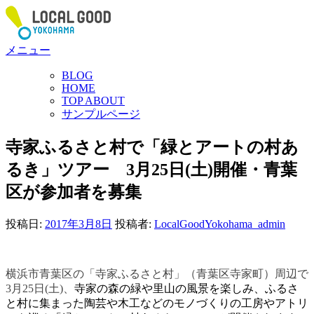
コ
ン
テ
メニュー
ン
ツ
BLOG
へ
HOME
ス
TOP ABOUT
サンプルページ
キ
ッ
寺家ふるさと村で「緑とアートの村あ
プ
るき」ツアー 3月25日(土)開催・青葉
区が参加者を募集
投稿日:
2017年3月8日
投稿者:
LocalGoodYokohama_admin
横浜市青葉区の「寺家ふるさと村」（青葉区寺家町）周辺で
3月25日(土)、
寺家の森の緑や里山の風景を楽しみ、ふるさ
と村に集まった陶芸や木工などのモノづくりの工房やアトリ