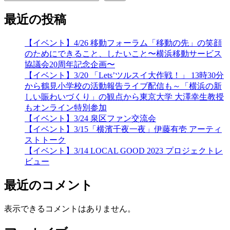
最近の投稿
【イベント】4/26 移動フォーラム「移動の先」の笑顔
のためにできること、したいこと〜横浜移動サービス
協議会20周年記念企画〜
【イベント】3/20 「Lets’ツルスイ大作戦！」 13時30分
から鶴見小学校の活動報告ライブ配信も～「横浜の新
しい賑わいづくり」の観点から東京大学 大澤幸生教授
もオンライン特別参加
【イベント】3/24 泉区ファン交流会
【イベント】3/15「横濱千夜一夜」伊藤有壱 アーティ
ストトーク
【イベント】3/14 LOCAL GOOD 2023 プロジェクトレ
ビュー
最近のコメント
表示できるコメントはありません。