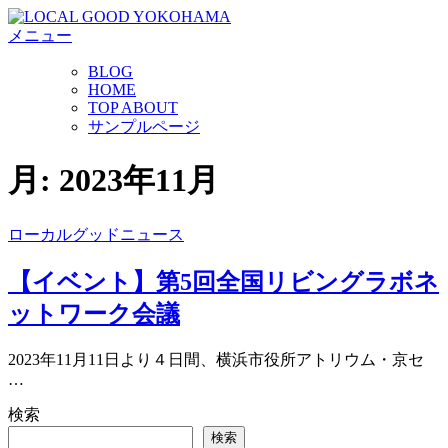
コ
メニュー
ン
テ
BLOG
ン
HOME
ツ
TOP ABOUT
へ
サンプルページ
ス
キ
月:
2023年11月
ッ
プ
ローカルグッドニュース
【イベント】第5回全国リビングラボネ
ットワーク会議
2023年11月11日より４日間、横浜市役所アトリウム・京セ
…
検索
検索