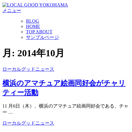
コ
メニュー
ン
テ
BLOG
ン
HOME
ツ
TOP ABOUT
へ
サンプルページ
ス
キ
月:
2014年10月
ッ
プ
ローカルグッドニュース
横浜のアマチュア絵画同好会がチャリ
ティー活動
11 月6日（木）、横浜のアマチュア絵画同好会である、チャ
ー …
ローカルグッドニュース