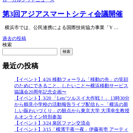
第3回アジアスマートシティ会議開催
横浜市では、公民連携による国際技術協力事業「Y …
過去の投稿
投
検索
稿
検索
ナ
最近の投稿
ビ
ゲ
【イベント】4/26 移動フォーラム「移動の先」の笑顔
のためにできること、したいこと〜横浜移動サービス
ー
協議会20周年記念企画〜
シ
【イベント】3/20 「Lets’ツルスイ大作戦！」 13時30分
から鶴見小学校の活動報告ライブ配信も～「横浜の新
ョ
しい賑わいづくり」の観点から東京大学 大澤幸生教授
ン
もオンライン特別参加
【イベント】3/24 泉区ファン交流会
【イベント】3/15「横濱千夜一夜」伊藤有壱 アーティ