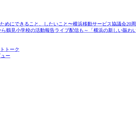
顔のためにできること、したいこと〜横浜移動サービス協議会20
13時30分から鶴見小学校の活動報告ライブ配信も～「横浜の新しい
ストトーク
ビュー