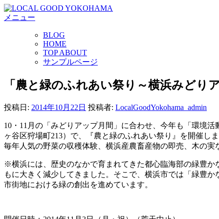
コ
メニュー
ン
テ
BLOG
ン
HOME
ツ
TOP ABOUT
へ
サンプルページ
ス
キ
「農と緑のふれあい祭り～横浜みどり
ッ
プ
投稿日:
2014年10月22日
投稿者:
LocalGoodYokohama_admin
10・11月の「みどりアップ月間」に合わせ、
今年も「環境活
ヶ谷区狩場町213
）で、『農と緑のふれあい祭り』を開催しま
毎年人気の野菜の収穫体験、横浜産農畜産物の即売、木の実
※
横浜には、歴史のなかで育まれてきた都心臨海部の緑豊か
もに大きく減少してきました。そこで、横浜市では「緑豊かな
市街地における緑の創出を進めています。