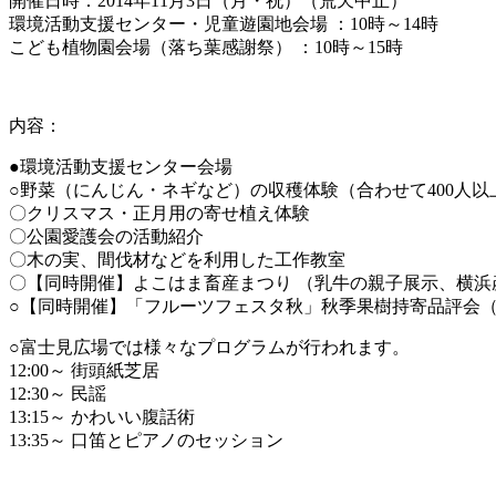
開催日時：2014
年11月3日（月・祝）（荒天中止）
環境活動支援センター・児童遊園地会場 ：10時～14時
こども植物園会場（落ち葉感謝祭） ：10時～15時
内容：
●環境活動支援センター会場
○野菜（にんじん・ネギなど）の収穫体験（合わせて400人
〇クリスマス・正月用の寄せ植え体験
〇公園愛護会の活動紹介
〇木の実、間伐材などを利用した工作教室
〇【同時開催】よこはま畜産まつり （乳牛の親子展示、横浜
○【同時開催】「フルーツフェスタ秋」秋季果樹持寄品評会
○富士見広場では様々なプログラムが行われます。
12:00～ 街頭紙芝居
12:30～ 民謡
13:15～ かわいい腹話術
13:35～ 口笛とピアノのセッション