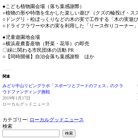
●こども植物園会場（落ち葉感謝際）
○植物の形や特徴を生かした楽しい遊び （クズの輪投げ・ス
○ドングリ・松ぼっくりなどの木の実で工作する「木の実遊
○ドライフラワーや木の実を利用した「リース作りコーナー
●児童遊園地会場
○横浜産農畜産物（野菜・花等）の即売
〇緑に関わる市民団体の活動 PR
○【同時開催】自治会落ち葉感謝祭 ほか
関連
みどり中山リビングラボ「スポーツとフードのフェス」のクラ
ウドファンディング挑戦
2019年1月17日
ローカルグッドニュース
カテゴリー:
ローカルグッドニュース
検索
検索