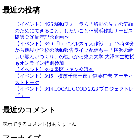
最近の投稿
【イベント】4/26 移動フォーラム「移動の先」の笑顔
のためにできること、したいこと〜横浜移動サービス
協議会20周年記念企画〜
【イベント】3/20 「Lets’ツルスイ大作戦！」 13時30分
から鶴見小学校の活動報告ライブ配信も～「横浜の新
しい賑わいづくり」の観点から東京大学 大澤幸生教授
もオンライン特別参加
【イベント】3/24 泉区ファン交流会
【イベント】3/15「横濱千夜一夜」伊藤有壱 アーティ
ストトーク
【イベント】3/14 LOCAL GOOD 2023 プロジェクトレ
ビュー
最近のコメント
表示できるコメントはありません。