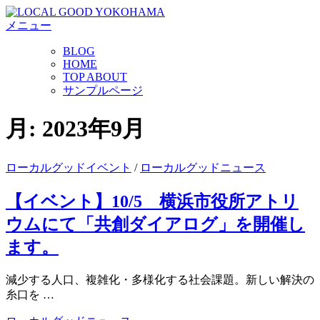
コ
メニュー
ン
テ
BLOG
ン
HOME
ツ
TOP ABOUT
へ
サンプルページ
ス
キ
月:
2023年9月
ッ
プ
ローカルグッドイベント
/
ローカルグッドニュース
【イベント】10/5 横浜市役所アトリ
ウムにて「共創ダイアログ」を開催し
ます。
減少する人口、複雑化・多様化する社会課題。新しい解決の
糸口を …