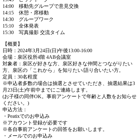
14:00 移動先グループで意見交換
14:15 休憩・席移動
14:30 グループワーク
15:10 全体発表
15:30 写真撮影 交流タイム
【概要】
日時：2024年3月24日(日)午後13:00-16:00
会場：泉区役所4階 4AB会議室
対象者：泉区が好きな方、泉区好きな仲間とつながりたい
方、泉区の「これから」を知りたい/語り合いたい方。
定員：30名程度
※申込者多数の場合は抽選とさせていただき、抽選結果は3
月23日(土)午前中までにご連絡します。
(お子様の同伴OK。事前アンケートで年齢と人数をお知らせ
ください。)
申込方法：
・Peatixでのお申込み
※アカウント登録が必要です
※各自事前アンケートの回答をお願いします。
・メールでのお申込み