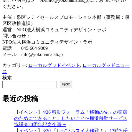
※ご不明点はメール(info@yokohamalab.jp)にてお問い合わせ
ください。
主催：泉区シティセールスプロモーション本部（事務局：泉
区区政推進課）
運営：NPO法人横浜コミュニティデザイン・ラボ
問い合わせ：
NPO法人横浜コミュニティデザイン・ラボ
電話 045-664-9009
メール info@yokohamalab.jp
カテゴリー:
ローカルグッドイベント
,
ローカルグッドニュー
ス
検索
検索
最近の投稿
【イベント】4/26 移動フォーラム「移動の先」の笑顔
のためにできること、したいこと〜横浜移動サービス
協議会20周年記念企画〜
【イベント】3/20 「Lets’ツルスイ大作戦！」 13時30分