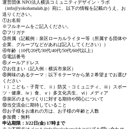
運営団体 NPO法人横浜コミュニティデザイン・ラボ
（info@yokohamalab.jp）宛に、以下の情報を記載のうえ、お
送りください。
①お名前
※フルネームをご記入ください。
②フリガナ
③所属（記載例：泉区ローカルライター等（所属する団体や
企業、グループなどがあれば記入してください））
④年齢（10代/20代/30代/40代/50代/60代以上）
⑤電話番号
⑥メールアドレス
⑦お住まい（記入例：横浜市泉区）
⑧興味のあるテーマ：以下６テーマから第２希望までお選び
ください
ⅰ）こども・子育て、ⅱ）防災・コミュニティ、ⅲ）スポー
ツ・健康、ⅳ）食、ⅴ）多文化共生、ⅵ）メディア
⑨泉区のまちづくりに対する期待や関心について
⑩当交流会に期待していること
⑪お子様をお連れの方は、お子様の年齢と人数
参加費：無料
申込期限：3/22日(金) 17時まで