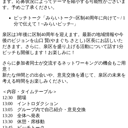
ます。応募状況によってテーマを縮小する可能性がございま
す。予めご了承ください。
ピッチトーク「みらいトーク~区制40周年に向けて~ / 1
分で伝えて！~みらいピッチ~」
泉区は3年後に区制40周年を迎えます。最新の地域情報や今
後のビジョンを山口 賢(やまぐち さとし) 区長にお話しいた
だきます。さらに、泉区を盛り上げる活動について話す1分
ピッチも開催します！お楽しみに！
さらに参加者同士が交流するネットワーキングの機会もご用
意！
新たな仲間との出会いや、意見交換を通じて、泉区の未来を
考える時間をお楽しみください。
＜内容・タイムテーブル＞
12:30 開場
13:00 イントロダクション
13:05 グループ内で自己紹介・意見交換
13:20 全体へ発表
13:30 休憩・席移動
13:45 ピッチトーク