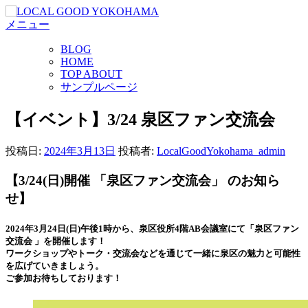
コ
メニュー
ン
テ
BLOG
ン
HOME
ツ
TOP ABOUT
へ
サンプルページ
ス
キ
【イベント】3/24 泉区ファン交流会
ッ
プ
投稿日:
2024年3月13日
投稿者:
LocalGoodYokohama_admin
【3/24(日)開催 「泉区ファン交流会」 のお知ら
せ】
2024年3月24日(日)午後1時から、泉区役所4階AB会議室にて「泉区ファン
交流会 」を開催します！
ワークショップやトーク・交流会などを通じて一緒に泉区の魅力と可能性
を広げていきましょう。
ご参加お待ちしております！