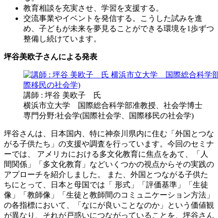
教育相談を充実させ、学習を支援する。
交流事業やイベントを発信する。こうした試みを進
め、子どもが未来を夢見ることができる環境を1歩ずつ
整備し続けています。
坪谷美欧子さんによる発表
講師 : 坪谷 美欧子 氏
横浜市立大学 国際総合科学部准教授、社会学博士
専門分野:社会学(国際社会学、国際移民の社会学)
坪谷さんは、日本国内、特に神奈川県内に住む「外国とつな
がる子供たち」の支援や調査を行っています。今回のセミナ
ーでは、 アメリカにおける多文化教育に焦点をあて、「人
間関係」「多文化教育」などいくつかの視点からその実践の
アプローチを紹介しました。 また、外国とつながる子供た
ちにとって、日本と母国では「 形式」「評価基準」「生徒
像」「教師像」「生徒と教師間のコミュニケーション方法」
の各指標において、「なにが良いことなのか」という価値観
が異なり、それが戸惑いにつながっていることを、坪谷さん