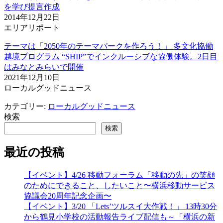
を学び提言作成
2014年12月22日
エリアリポート
テーマは「2050年のテーマパークを作ろう！」 多文化協働
越境プログラム “SHIP”でインクルーシブな協働体験。2日目
はみなとみらいで開催
2021年12月10日
ローカルグッドニュース
カテゴリー:
ローカルグッドニュース
検索
検索
最近の投稿
【イベント】4/26 移動フォーラム「移動の先」の笑顔
のためにできること、したいこと〜横浜移動サービス
協議会20周年記念企画〜
【イベント】3/20 「Lets’ツルスイ大作戦！」 13時30分
から鶴見小学校の活動報告ライブ配信も～「横浜の新