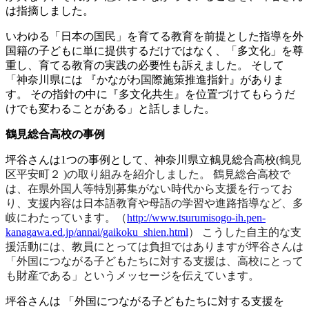
は指摘しました。
いわゆる「日本の国民」を育てる教育を前提とした指導を外
国籍の子どもに単に提供するだけではなく、「多文化」を尊
重し、育てる教育の実践の必要性も訴えました。 そして
「神奈川県には 『かながわ国際施策推進指針』がありま
す。 その指針の中に『多文化共生』を位置づけてもらうだ
けでも変わることがある」と話しました。
鶴見総合高校の事例
坪谷さんは1つの事例として、神奈川県立鶴見総合高校(
鶴見
区平安町２ )の取り組みを紹介しました。 鶴見総合高校で
は、在県外国人等特別募集がない時代から支援を行ってお
り、支援内容は日本語教育や母語の学習や進路指導など、多
岐にわたっています。（
http://www.tsurumisogo-ih.pen-
kanagawa.ed.jp/annai/gaikoku_shien.html
） こうした自主的な支
援活動には、教員にとっては負担ではありますが坪谷さんは
「外国につながる子どもたちに対する支援は、高校にとって
も財産である」というメッセージを伝えています。
坪谷さんは 「外国につながる子どもたちに対する支援を