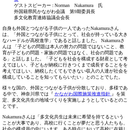
ゲストスピーカー : Norman Nakamura 氏
外国籍県民かながわ会議 第9期委員長
多文化教育連絡協議会会長
自身も外国とつながる子供の一人であったNakamuraさん
は、「外国とつながる子供にとって、社会が持っている大き
なハードルが高校進学」であると話しました。 Nakamuraさ
んは 「子どもの問題は本人の努力の問題ではないこと、教
育が子どもの問題・家族の問題ではなく、社会の問題であ
る」と話しました。「子どもを社会を構成する財産として考
えてほしい、子どもが納税に行きつくまで成長することをを
考えてほしい、納税したくてもできない収入の人達が社会を
構成していることを知ってもらいたい」とのことでした。
様々な国の、外国とつながる子供が分散しており、多様であ
る中で、神奈川県では『
かながわ国際施策推進指針
』を策
定、多文化共生の地域づくりを実施しようとしているとのこ
とです。
Nakamuraさんは「多文化共生は未来に希望を持てるという
ことが大事であり、高校に行くことが夢だと思う人たちも、
社会の構成員の中にいます。ある時点において高校に在籍し