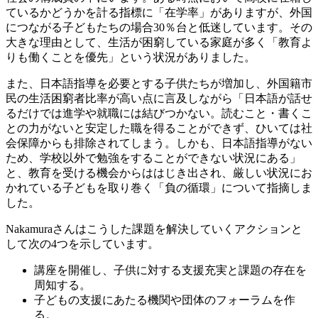
ているかどうかを計る指標に「在学率」がありますが、外国
につながる子どもたちの場合30％台と低迷しています。その
大きな理由として、生活が困窮している家庭が多く「教育よ
りも働くことを優先」という状況がありました。
また、日本語指導を必要とする子供たちが増加し、外国籍市
民の生活困窮者比率が高い点に言及しながら「日本語が話せ
るだけでは進学や就職には結びつかない。読むこと・書くこ
との力がないと安定した職を得ることができず、ひいては社
会保障からも排除されてしまう。しかも、日本語指導がない
ため、学校以外で勉強をすることができない状況にある」
と、教育を受ける機会からははじき出され、厳しい状況にお
かれている子どもを取り巻く「負の循環」について指摘しま
した。
Nakamuraさんはこうした課題を解決していくアクションと
して次の4つを示しています。
講座を開催し、子供に対する支援充実と課題の存在を
周知する。
子どもの支援にあたる機関や団体のフォーラムを作
る。