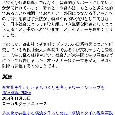
『特別な個別指導』ではなく、普遍的なサポートにしていく
かが問われています。教育という営みは、もともと多文化的
であることを強調しておきたい。外国につながる子どもたち
の可能性を伸ばす実践が、特別な荷物や負担としてではな
く、日本社会にとっても取り組むべき重要な問題としてとと
らえることが求められています」と、セミナーを締めくくり
ました。
このほか、都市社会研究科でブラジルの日系移民について研
究している現役社会人大学院生である中沢英利子さんも登壇
し、入学に至る経緯や思い、社会人が大学院で学ぶ意義など
について報告しました。本セミナーはテーマを変え、第2回
以降も開催するとのことです。
関連
多文化を生かしたまちづくりを考えるワークショップを
JICA横浜で開催
2014年11月25日
ローカルグッドニュース
多文化が共生する横浜を作るためにー横浜とタイの現場実践