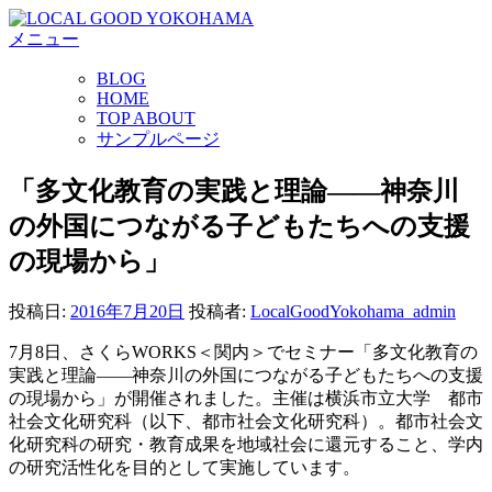
コ
メニュー
ン
テ
BLOG
ン
HOME
ツ
TOP ABOUT
へ
サンプルページ
ス
キ
「多文化教育の実践と理論――神奈川
ッ
の外国につながる子どもたちへの支援
プ
の現場から」
投稿日:
2016年7月20日
投稿者:
LocalGoodYokohama_admin
7月8日、さくらWORKS＜関内＞でセミナー「多文化教育の
実践と理論――神奈川の外国につながる子どもたちへの支援
の現場から」が開催されました。主催は横浜市立大学 都市
社会文化研究科（以下、都市社会文化研究科）。都市社会文
化研究科の研究・教育成果を地域社会に還元すること、学内
の研究活性化を目的として実施しています。