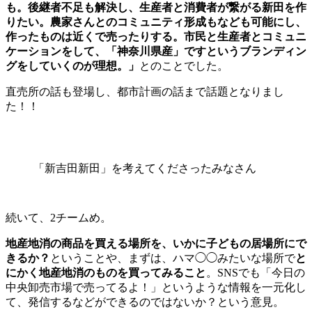
も。後継者不足も解決し、生産者と消費者が繋がる新田を作
りたい。農家さんとのコミュニティ形成もなども可能にし、
作ったものは近くで売ったりする。市民と生産者とコミュニ
ケーションをして、「神奈川県産」ですというブランディン
グをしていくのが理想。」
とのことでした。
直売所の話も登場し、都市計画の話まで話題となりまし
た！！
「新吉田新田」を考えてくださったみなさん
続いて、2チームめ。
地産地消の商品を買える場所を、いかに子どもの居場所にで
きるか？
ということや、
まずは、ハマ◯◯みたいな場所で
と
にかく地産地消のものを買ってみること
。
SNSでも「今日の
中央卸売市場で売ってるよ！」というような情報を一元化し
て、発信するなどができるのではないか？という意見。