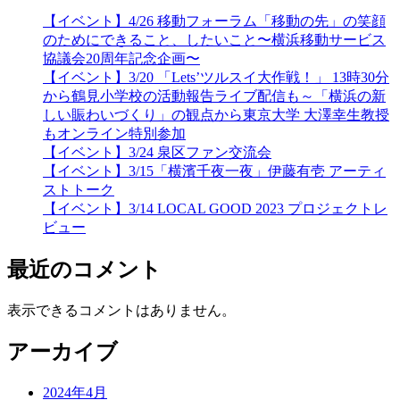
【イベント】4/26 移動フォーラム「移動の先」の笑顔
のためにできること、したいこと〜横浜移動サービス
協議会20周年記念企画〜
【イベント】3/20 「Lets’ツルスイ大作戦！」 13時30分
から鶴見小学校の活動報告ライブ配信も～「横浜の新
しい賑わいづくり」の観点から東京大学 大澤幸生教授
もオンライン特別参加
【イベント】3/24 泉区ファン交流会
【イベント】3/15「横濱千夜一夜」伊藤有壱 アーティ
ストトーク
【イベント】3/14 LOCAL GOOD 2023 プロジェクトレ
ビュー
最近のコメント
表示できるコメントはありません。
アーカイブ
2024年4月