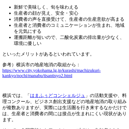
新鮮で美味しく、旬を味わえる
生産者の顔が見え、安全・安心
消費者の声を直接受けて、生産者の生産意欲が高まる
生産者と消費者のコミュニケーションが生まれ、地域
を元気にする
運搬距離が短いので、二酸化炭素の排出量が少なく、
環境に優しい
といったメリットがあるといわれています。
参考）横浜市の地産地消の取組から：
https://www.city.yokohama.lg.jp/kurashi/machizukuri-
kankyo/nochi/manabu/tisantisyo2.html
横浜では、「
はまふぅどコンシェルジュ
」の活動支援や、料
理コンクール、ビジネス創出支援などの地産地消の取り組み
が複数ありますが、実際には生活圏を行き来するなかだけで
は、生産者と消費者の間には接点が生まれにくい現状があり
ます。