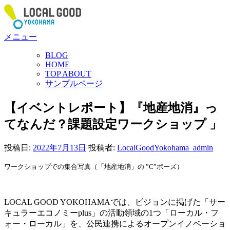
コ
ン
テ
メニュー
ン
ツ
BLOG
へ
HOME
ス
TOP ABOUT
サンプルページ
キ
ッ
【イベントレポート】『地産地消』っ
プ
てなんだ？課題設定ワークショップ 」
投稿日:
2022年7月13日
投稿者:
LocalGoodYokohama_admin
ワークショップでの集合写真（「地産地消」の ”C”ポーズ）
LOCAL GOOD YOKOHAMAでは、ビジョンに掲げた「サー
キュラーエコノミーplus」の活動領域の1つ「ローカル・フ
ォー・ローカル」を、公民連携によるオープンイノベーショ