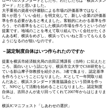
ローバルスタンダードとしたら、わたしたちは「横浜スタン
ダード」だと思いました。
大手重視の資産や評価額による市場の評価基準ではなく、
我々が思う「いい会社」を明文化して、新しい企業の評価基
準を作る必要があると考えました。客観的にわかる基準を作
ろう、その基準をもとにした横浜の市場を作ろうというのが
提案です。地域のことを考えて取り組んでいく会社がたくさ
んある町、横浜をめざし、横浜っていいねと言ってもらえる
ようになるのが狙いなのです。
－認定制度自体はいつ作られたのですか
提案を横浜市経済観光局の吉田正博課長（当時）に伝えたと
ころ、面白いという話になり、横浜市立大学でCSR研究をし
ている影山摩子弥教授を紹介され、3者で集まり、認定基準
を作ろうということになりました。JCとして一年間取り組
んだあと、横浜スタンダード推進協議会という団体を作っ
て、NPOとして活動を始めることになりました。認定制度
自体は、吉田さんが走り回ってくれて2007年からはじまりま
した。
横浜JCマニフェスト「しあわせの選択」