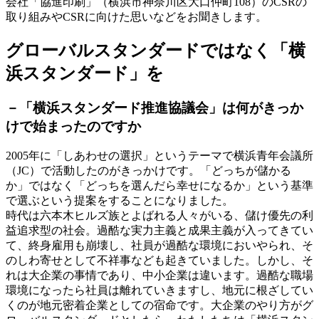
会社「協進印刷」（横浜市神奈川区大口仲町108）のCSRの
取り組みやCSRに向けた思いなどをお聞きします。
グローバルスタンダードではなく「横
浜スタンダード」を
－「横浜スタンダード推進協議会」は何がきっか
けで始まったのですか
2005年に「しあわせの選択」というテーマで横浜青年会議所
（JC）で活動したのがきっかけです。「どっちが儲かる
か」ではなく「どっちを選んだら幸せになるか」という基準
で選ぶという提案をすることになりました。
時代は六本木ヒルズ族とよばれる人々がいる、儲け優先の利
益追求型の社会。過酷な実力主義と成果主義が入ってきてい
て、終身雇用も崩壊し、社員が過酷な環境においやられ、そ
のしわ寄せとして不祥事なども起きていました。しかし、そ
れは大企業の事情であり、中小企業は違います。過酷な職場
環境になったら社員は離れていきますし、地元に根ざしてい
くのが地元密着企業としての宿命です。大企業のやり方がグ