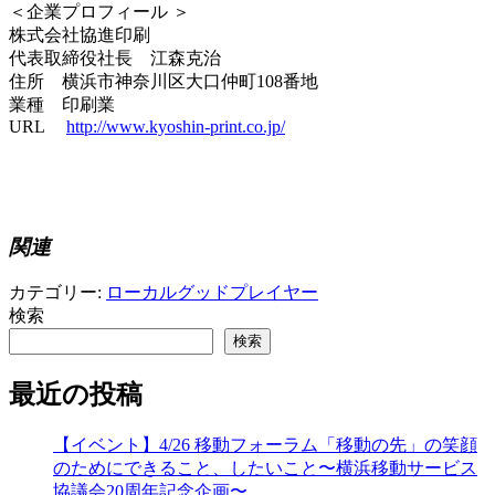
＜企業プロフィール ＞
株式会社協進印刷
代表取締役社長 江森克治
住所 横浜市神奈川区大口仲町108番地
業種 印刷業
URL
http://www.kyoshin-print.co.jp/
関連
カテゴリー:
ローカルグッドプレイヤー
検索
検索
最近の投稿
【イベント】4/26 移動フォーラム「移動の先」の笑顔
のためにできること、したいこと〜横浜移動サービス
協議会20周年記念企画〜