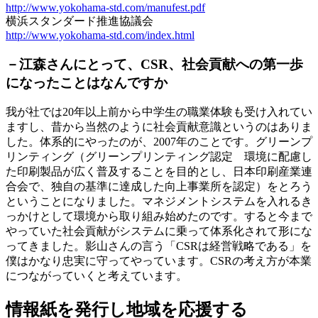
http://www.yokohama-std.com/manufest.pdf
横浜スタンダード推進協議会
http://www.yokohama-std.com/index.html
－
江森さんにとって、CSR、社会貢献への第一歩
になったことはなんですか
我が社では20年以上前から中学生の職業体験も受け入れてい
ますし、昔から当然のように社会貢献意識というのはありま
した。体系的にやったのが、2007年のことです。グリーンプ
リンティング（グリーンプリンティング認定 環境に配慮し
た印刷製品が広く普及することを目的とし、日本印刷産業連
合会で、独自の基準に達成した向上事業所を認定）をとろう
ということになりました。マネジメントシステムを入れるき
っかけとして環境から取り組み始めたのです。すると今まで
やっていた社会貢献がシステムに乗って体系化されて形にな
ってきました。影山さんの言う「CSRは経営戦略である」を
僕はかなり忠実に守ってやっています。CSRの考え方が本業
につながっていくと考えています。
情報紙を発行し地域を応援する