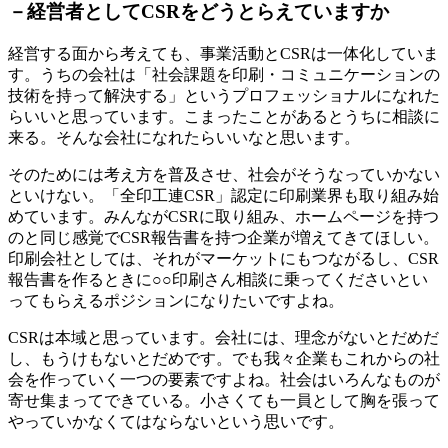
－
経営者としてCSRをどうとらえていますか
経営する面から考えても、事業活動とCSRは一体化していま
す。うちの会社は「社会課題を印刷・コミュニケーションの
技術を持って解決する」というプロフェッショナルになれた
らいいと思っています。こまったことがあるとうちに相談に
来る。そんな会社になれたらいいなと思います。
そのためには考え方を普及させ、社会がそうなっていかない
といけない。「全印工連CSR」認定に印刷業界も取り組み始
めています。みんながCSRに取り組み、ホームページを持つ
のと同じ感覚でCSR報告書を持つ企業が増えてきてほしい。
印刷会社としては、それがマーケットにもつながるし、CSR
報告書を作るときに○○印刷さん相談に乗ってくださいとい
ってもらえるポジションになりたいですよね。
CSRは本域と思っています。会社には、理念がないとだめだ
し、もうけもないとだめです。でも我々企業もこれからの社
会を作っていく一つの要素ですよね。社会はいろんなものが
寄せ集まってできている。小さくても一員として胸を張って
やっていかなくてはならないという思いです。