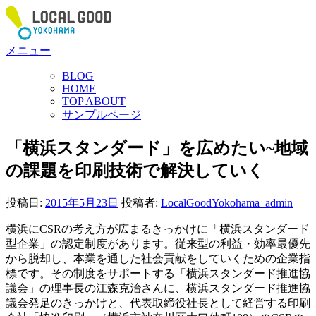
コ
ン
テ
メニュー
ン
ツ
BLOG
へ
HOME
ス
TOP ABOUT
サンプルページ
キ
ッ
「横浜スタンダード」を広めたい~地域
プ
の課題を印刷技術で解決していく
投稿日:
2015年5月23日
投稿者:
LocalGoodYokohama_admin
横浜にCSRの考え方が広まるきっかけに「横浜スタンダード
型企業」の認定制度があります。従来型の利益・効率最優先
から脱却し、本業を通した社会貢献をしていくための企業指
標です。その制度をサポートする「横浜スタンダード推進協
議会」の理事長の江森克治さんに、横浜スタンダード推進協
議会発足のきっかけと、代表取締役社長として経営する印刷