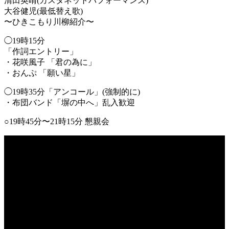
清田英晴(カスタネットパフォーマンス)
大谷健児(最低替え歌)
〜ひきこもり川柳紹介〜
◯19時15分
「作詞エントリー」
・花咲風子 「君の為に」
・おんぷ 「願い星」
◯19時35分「アンコール」(強制的に)
・布団バンド「塀の中へ」乱入歓迎
○19時45分〜21時15分 懇親会