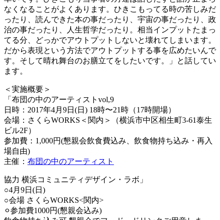
なくなることがよくあります。ひきこもってる時の苦しみだ
ったり、読んできた本の事だったり、宇宙の事だったり、政
治の事だったり、人生哲学だったり。相当インプットたまっ
てる分、どっかでアウトプットしないと壊れてしまいます。
だから表現という方法でアウトプットする事を広めたいんで
す。そして晴れ舞台のお膳立てをしたいです。」と話してい
ます。
＜実施概要＞
「布団の中のアーティストvol,9
日時：2017年4月9日(日) 18時〜21時（17時開場）
会場：さくらWORKS＜関内＞（横浜市中区相生町3-61泰生
ビル2F）
参加費：1,000円(懇親会飲食費込み、飲食物持ち込み・再入
場自由)
主催：
布団の中のアーティスト
協力 横浜コミュニティデザイン・ラボ」
○4月9日(日)
○会場 さくらWORKS<関内>
⚪︎参加費1000円(懇親会込み)