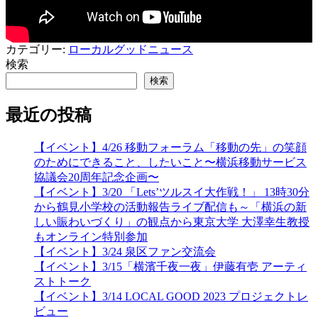
カテゴリー:
ローカルグッドニュース
検索
検索
最近の投稿
【イベント】4/26 移動フォーラム「移動の先」の笑顔
のためにできること、したいこと〜横浜移動サービス
協議会20周年記念企画〜
【イベント】3/20 「Lets’ツルスイ大作戦！」 13時30分
から鶴見小学校の活動報告ライブ配信も～「横浜の新
しい賑わいづくり」の観点から東京大学 大澤幸生教授
もオンライン特別参加
【イベント】3/24 泉区ファン交流会
【イベント】3/15「横濱千夜一夜」伊藤有壱 アーティ
ストトーク
【イベント】3/14 LOCAL GOOD 2023 プロジェクトレ
ビュー