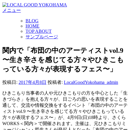
コ
メニュー
ン
テ
BLOG
ン
HOME
ツ
TOP ABOUT
へ
サンプルページ
ス
キ
関内で「布団の中のアーティストvol.9
ッ
〜生き辛さを感じてる方々やひきこも
プ
っている方々が表現するフェス〜」
投稿日:
2017年4月8日
投稿者:
LocalGoodYokohama_admin
ひきこもり当事者の人や元ひきこもりの方を中心とした「生
きづらさ」を抱える方々が、日ごろの思いを表現することを
通して、交流や情報交換をするイベント「布団の中のアーテ
ィストvol.9 〜生き辛さを感じてる方々やひきこもっている
方々が表現するフェス〜」が、4月9日(日)18時より、さくら
WORKS＜関内＞で開催されます。主催は、元ひきこもりミ
ュージシャン・哲生さんが発起人となった「布団の中のアー