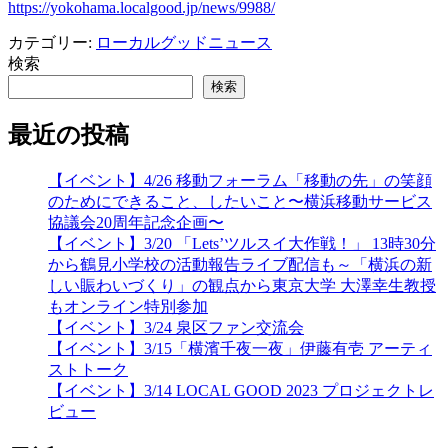
https://yokohama.localgood.jp/news/9988/
カテゴリー:
ローカルグッドニュース
検索
検索
最近の投稿
【イベント】4/26 移動フォーラム「移動の先」の笑顔
のためにできること、したいこと〜横浜移動サービス
協議会20周年記念企画〜
【イベント】3/20 「Lets’ツルスイ大作戦！」 13時30分
から鶴見小学校の活動報告ライブ配信も～「横浜の新
しい賑わいづくり」の観点から東京大学 大澤幸生教授
もオンライン特別参加
【イベント】3/24 泉区ファン交流会
【イベント】3/15「横濱千夜一夜」伊藤有壱 アーティ
ストトーク
【イベント】3/14 LOCAL GOOD 2023 プロジェクトレ
ビュー