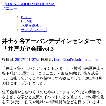
コ
メニュー
ン
テ
BLOG
ン
HOME
ツ
TOP ABOUT
へ
サンプルページ
ス
キ
井土ヶ谷アーバンデザインセンターで
ッ
「井戸ガヤ会議vol.3」
プ
投稿日:
2017年5月27日
投稿者:
LocalGoodYokohama_admin
「井土ヶ谷アーバンデザインセンター」（横浜市南区井土ヶ
谷下町27-1 1階）は、コミュニティ形成を助け、街が成長
し、成熟していくことを後押しする拠点として、2017年1月
30日にオープンしました。
住民会議やまちづくりのためのミーティングなどの開催や、
さまざまな学びと交流のイベントなどを通じて、街の活性化
を図るほか、住民や地域への情報発信などを行っています。