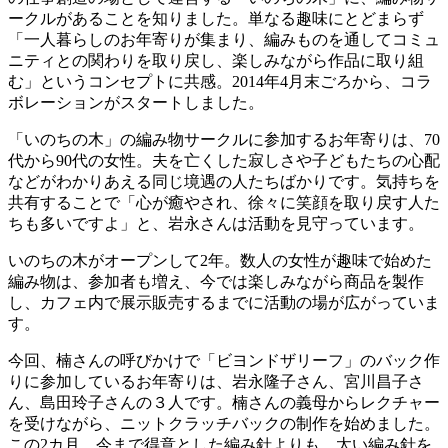
ークルがあることを知りました。単なる趣味にとどまらず
「一人暮らしのお年寄りが集まり、編みものを通してコミュ
ニティとの関わりを取り戻し、楽しみながら作品に取り組
む」というコンセプトに共感。2014年4月末ごろから、コラ
ボレーションがスタートしました。
「いのちの木」の編み物サークルに参加するお年寄りは、70
代から90代の女性。夫を亡くした寂しさや子どもたちの心配
などがわかりあえる同じ境遇の人たちばかりです。気持ちを
共有することで「心が癒やされ、徐々に笑顔を取り戻す人た
ちも多いですよ」と、岩永さんは活動を見守っています。
いのちの木がオープンして2年。数人の女性が趣味で始めた
編み物は、参加者も増え、今では楽しみながら商品を製作
し、カフェ内で展示販売するまでに活動の場が広がっていま
す。
今回、楠さんの呼びかけで「ビヨンドザリーフ」のバック作
りに参加しているお年寄りは、岩永隆子さん、宮川昌子さ
ん、島田玲子さんの３人です。楠さんの義母からレクチャー
を受けながら、ニットクラッチバックの制作を始めました。
この2カ月、今まで得意とした編み針よりも、太い編み針を