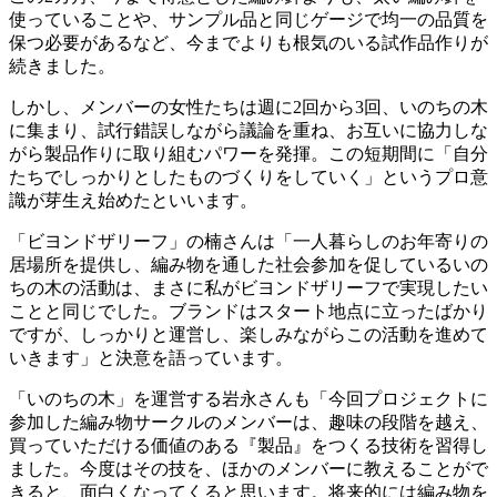
使っていることや、サンプル品と同じゲージで均一の品質を
保つ必要があるなど、今までよりも根気のいる試作品作りが
続きました。
しかし、メンバーの女性たちは週に2回から3回、いのちの木
に集まり、試行錯誤しながら議論を重ね、お互いに協力しな
がら製品作りに取り組むパワーを発揮。この短期間に「自分
たちでしっかりとしたものづくりをしていく」というプロ意
識が芽生え始めたといいます。
「ビヨンドザリーフ」の楠さんは「一人暮らしのお年寄りの
居場所を提供し、編み物を通した社会参加を促しているいの
ちの木の活動は、まさに私がビヨンドザリーフで実現したい
ことと同じでした。ブランドはスタート地点に立ったばかり
ですが、しっかりと運営し、楽しみながらこの活動を進めて
いきます」と決意を語っています。
「いのちの木」を運営する岩永さんも「今回プロジェクトに
参加した編み物サークルのメンバーは、趣味の段階を越え、
買っていただける価値のある『製品』をつくる技術を習得し
ました。今度はその技を、ほかのメンバーに教えることがで
きると、面白くなってくると思います。将来的には編み物を