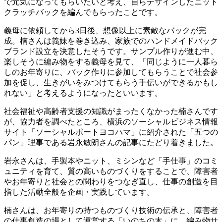
で元気になってもらいたいと考え、自らデザインしたニット
クラッチバックを編んでもらったことです。
義母に依頼してから3日後、想像以上に素敵なバックが完
成。楠さんは義妹を巻き込み、家族でのハンドメイドバック
ブランド設立を決意したそうです。サンプル作りが進む中、
楽しそうに編み物をする義母を見て、「同じように一人暮ら
しのお年寄りに、バック作りに参加してもらうことで社会参
加を促し、生きがいをみつけてもらう手伝いができるかもし
れない」と考えるようになったといいます。
社会福祉や高齢者支援の知識がまったくなかった楠さんです
が、協力者を調べたところ、横浜のソーシャルビジネス情報
サイト「ソーシャルポートヨコハマ」に紹介された「五つの
パン」理事である岩永敏朗さんの記事にたどり着きました。
岩永さんは、手製本やニット、ミシンなど「手仕事」のコミ
ュニティを育て、質の高いものづくりをすることで、障害者
やお年寄りと社会との関わりをつなぎ直し、仕事の創造を目
指した活動全般を企画・実践しています。
楠さんは、お年寄りの持つものづくり技術の伝承と、障害者
の仕事創造の場として運営する「いのちの木」に、編み物サ