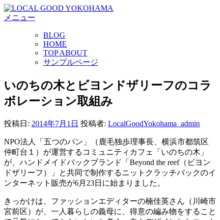
コ
メニュー
ン
テ
BLOG
ン
HOME
ツ
TOP ABOUT
へ
サンプルページ
ス
キ
いのちの木とビヨンドザリーフのコラ
ッ
ボレーション取組み
プ
投稿日:
2014年7月1日
投稿者:
LocalGoodYokohama_admin
NPO法人「五つのパン」（鹿毛独歩理事長、横浜市都筑区
仲町台１）が運営するコミュニティカフェ「いのちの木」
が、ハンドメイドバックブランド「Beyond the reef（ビヨン
ドザリーフ）」と共同で制作するニットクラッチバックのイ
ンターネット販売が6月23日に始まりました。
きっかけは、ファッションエディターの楠佳英さん（川崎市
宮前区）が、一人暮らしの義母に、得意の編み物をすること