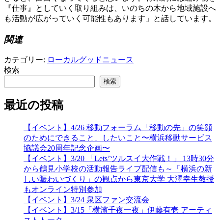
『仕事』としていく取り組みは、いのちの木から地域施設へ
も活動が広がっていく可能性もあります」と話しています。
関連
カテゴリー:
ローカルグッドニュース
検索
検索
最近の投稿
【イベント】4/26 移動フォーラム「移動の先」の笑顔
のためにできること、したいこと〜横浜移動サービス
協議会20周年記念企画〜
【イベント】3/20 「Lets’ツルスイ大作戦！」 13時30分
から鶴見小学校の活動報告ライブ配信も～「横浜の新
しい賑わいづくり」の観点から東京大学 大澤幸生教授
もオンライン特別参加
【イベント】3/24 泉区ファン交流会
【イベント】3/15「横濱千夜一夜」伊藤有壱 アーティ