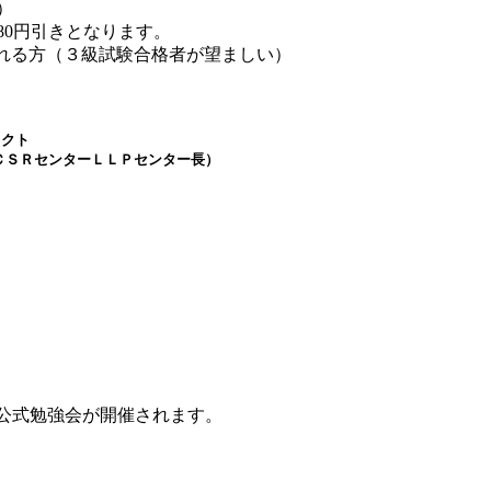
）
80円引きとなります。
される方（３級試験合格者が望ましい）
ェクト
ＣＳＲセンターＬＬＰセンター長）
、公式勉強会が開催されます。