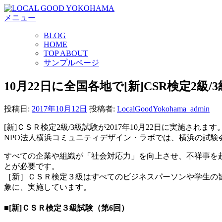
コ
メニュー
ン
テ
BLOG
ン
HOME
ツ
TOP ABOUT
へ
サンプルページ
ス
キ
10月22日に全国各地で[新]CSR検定2級
ッ
プ
投稿日:
2017年10月12日
投稿者:
LocalGoodYokohama_admin
[新]ＣＳＲ検定2級/3級試験が2017年10月22日に実施されます
NPO法人横浜コミュニティデザイン・ラボでは、横浜の試験
すべての企業や組織が「社会対応力」を向上させ、不祥事を
とが必要です。
［新］ＣＳＲ検定３級はすべてのビジネスパーソンや学生の
象に、実施しています。
■[新]ＣＳＲ検定３級試験（第6回）