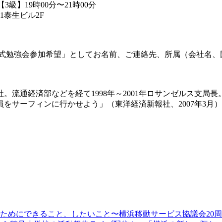
【3級】19時00分〜21時00分
1泰生ビル2F
名「CSR検定公式勉強会参加希望」としてお名前、ご連絡先、所属（会
社。流通経済部などを経て1998年～2001年ロサ
ンゼルス支局長。
員をサーフィンに行かせよう」（
東洋経済新報社、2007年3月
顔のためにできること、したいこと〜横浜移動サービス協議会20