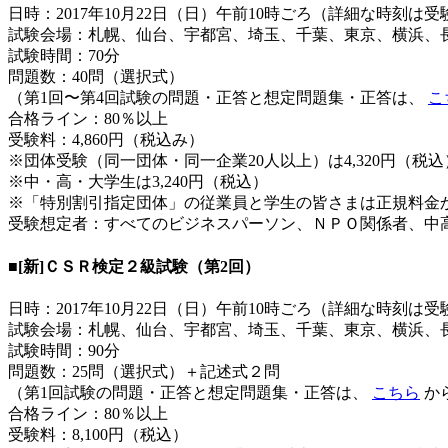
日時：2017年10月22日（日）午前10時ごろ（詳細な時刻
試験会場：札幌、仙台、宇都宮、埼玉、千葉、東京、横浜、
試験時間：70分
問題数：40問（選択式）
（第1回〜第4回試験の問題・正答と想定問題集・正答は、
こ
合格ライン：80％以上
受験料：4,860円（税込み）
※団体受験（同一団体・同一企業20人以上）は4,320円（税込
※中・高・大学生は3,240円（税込）
※「特別割引指定団体」の従業員と学生の皆さまは正規料金か
受験想定者：すべてのビジネスパーソン、ＮＰＯ関係者、中
■[新]ＣＳＲ検定２級試験（第2回）
日時：2017年10月22日（日）午前10時ごろ（詳細な時刻
試験会場：札幌、仙台、宇都宮、埼玉、千葉、東京、横浜、
試験時間：90分
問題数：25問（選択式）＋記述式２問
（第1回試験の問題・正答と想定問題集・正答は、
こちら
か
合格ライン：80％以上
受験料：8,100円（税込）