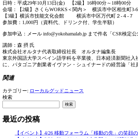
日時：平成29年10月13日(金) 【2級】16時00分～18時00分 
会場：【2級】さくらWORKS＜関内＞ 横浜市中区相生町3-6
【3級】横浜市技能文化会館 横浜市中区万代町２-４-７
参加費：1,000円（資料代、ドリンク付、学生半額）
参加申込：メール info@yokohamalab.jp まで件
講師：森 摂 氏
株式会社オルタナ代表取締役社長 オルタナ編集長
東京外国語大学スペイン語学科を卒業後、日本経済新聞社
入
に、パタゴニア創業者イヴァン・シ
ュイナードの経営論「社
関連
カテゴリー:
ローカルグッドニュース
検索
検索
最近の投稿
【イベント】4/26 移動フォーラム「移動の先」の笑