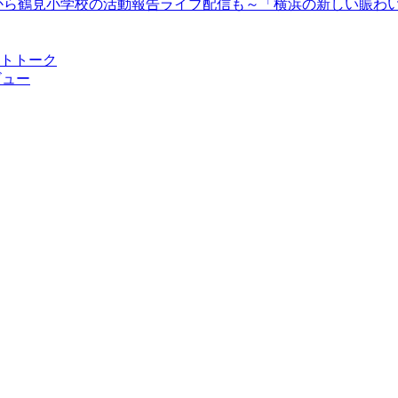
13時30分から鶴見小学校の活動報告ライブ配信も～「横浜の新しい
ストトーク
ビュー