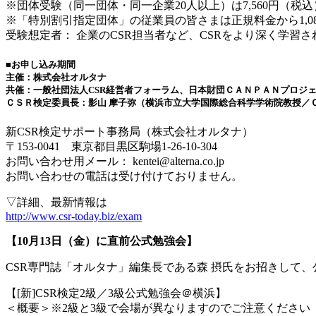
※団体受験（同一団体・同一企業20人以上）は7,560円（税込
※「特別割引指定団体」の従業員の皆さまは正規料金から1,0
受験想定者： 企業のCSR担当者など、CSRをより深く学習
■お申し込み期間
主催：株式会社オルタナ
共催：一般社団法人CSR経営者フォーラム、日本財団ＣＡＮＰＡＮプロジ
ＣＳＲ検定委員長：影山 摩子弥（横浜市立大学国際総合科学学術院教授／
新CSR検定サポート事務局（株式会社オルタナ）
〒153-0041 東京都目黒区駒場1-26-10-304
お問い合わせ用メール： kentei@alterna.co.jp
お問い合わせの電話は受け付けておりません。
▽詳細、最新情報は
http://www.csr-today.biz/exam
【10月13日（金）に直前公式勉強会】
CSR専門誌「オルタナ」編集長である森 摂氏をお招きして
【[新]CSR検定2級／3級公式勉強会＠横浜】
＜概要＞※2級と3級で会場が異なりますのでご注意ください